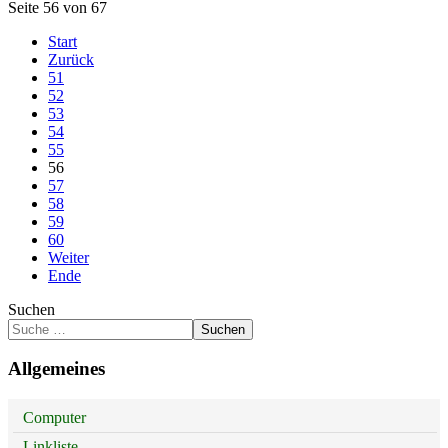
Seite 56 von 67
Start
Zurück
51
52
53
54
55
56
57
58
59
60
Weiter
Ende
Suchen
Suchen
Allgemeines
Computer
Linkliste