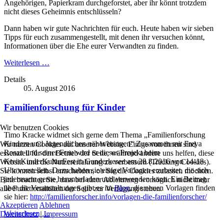
Angehörigen, Papierkram durchgeforstet, aber ihr könnt trotzdem
nicht dieses Geheimnis entschlüsseln?
Dann haben wir gute Nachrichten für euch. Heute haben wir sieben
Tipps für euch zusammengestellt, mit denen ihr versuchen könnt,
Informationen über die Ehe eurer Verwandten zu finden.
Weiterlesen …
Details
05. August 2016
Familienforschung für Kinder
Wir benutzen Cookies
Timo Kracke widmet sich gerne dem Thema „Familienforschung
Kindern und Jugendlichen näher bringen“ Zusammen mit Freya
Wir nutzen Cookies auf unserer Website. Einige von ihnen sind
Rosan und seiner Frau wird er dieses Projekt beim
essenziell für den Betrieb der Seite, während andere uns helfen, diese
KreisKinderKulturFest in Ganderkesee am 28.8.2016 von 14-18
Website und die Nutzererfahrung zu verbessern (Tracking Cookies).
Uhr vorstellen. Dazu haben sie einige Vorlagen erarbeitet, die sich
Sie können selbst entscheiden, ob Sie die Cookies zulassen möchten.
jedermann gerne herunterladen und verwenden kann. Ein Beitrag
Bitte beachten Sie, dass bei einer Ablehnung womöglich nicht mehr
über die Veranstaltungen gibt es im
Blog
, die neuen Vorlagen finden
alle Funktionalitäten der Seite zur Verfügung stehen.
sie hier:
http://familienforscher.info/vorlagen-die-familienforscher/
Akzeptieren
Ablehnen
Weiterlesen …
Datenschutz
|
Impressum