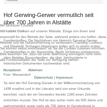
Hof Gerwing-Gerwer vermutlich seit
über 700 Jahren in Alstätte
Wir benutzen Cookies
Wir nutzen Cookies auf unserer Website. Einige von ihnen sind
28. MÄRZ 2016
essenziell für den Betrieb der Seite, während andere uns helfen, diese
Familientreffen: Die Nachfahren von Heinrich Gerwing-Gerwer
Website und die Nutzererfahrung zu verbessern (Tracking Cookies).
und Elisabeth Tenhagen-Hagemann trafen sich zu einem ersten
Sie können selbst entscheiden, ob Sie die Cookies zulassen möchten.
Familientreffen in der Haarmühle. Beide Vorfahren entstammen
Bitte beachten Sie, dass bei einer Ablehnung womöglich nicht mehr
alten Alstätter Bauernfamilien, die über Jahrhunderte in
alle Funktionalitäten der Seite zur Verfügung stehen.
historischen Dokumenten nachweisbar sind.
Akzeptieren
Ablehnen
Foto: Wessendorf
Datenschutz
|
Impressum
So wird der Hof Gerwing-Gerwer in der Willkommschatzung von
1498 erwähnt und in der Literatur wird von einer Urkunde
berichtet, nach der ein Gerwedinc bereits 1280 einen Zehnten
entrichten musste. Der Hof ist also sicher mehr als 500 Jahre und
wahrscheinlich sogar mehr als 700 Jahre im Gerwinghook in