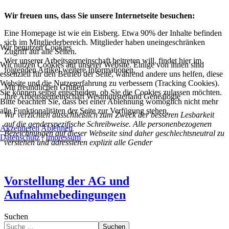
Wir freuen uns, dass Sie unsere Internetseite besuchen:
Eine Homepage ist wie ein Eisberg. Etwa 90% der Inhalte befinden
sich im Mitgliederbereich. Mitglieder haben uneingeschränken
Wir benutzen Cookies
Zugriff auf alle Seiten.
Wer unserer Arbeitsgemeinschaft beitreten will, findet hier im
Wir nutzen Cookies auf unserer Website. Einige von ihnen sind
folgenden Artikel weitere Informationen.
essenziell für den Betrieb der Seite, während andere uns helfen, diese
Website und die Nutzererfahrung zu verbessern (Tracking Cookies).
Mit freundlichen Grüßen
Sie können selbst entscheiden, ob Sie die Cookies zulassen möchten.
Ihre Arbeitsgemeinschaft Westmünsterland Genealogie
Bitte beachten Sie, dass bei einer Ablehnung womöglich nicht mehr
alle Funktionalitäten der Seite zur Verfügung stehen.
Wir verzichten ausschließlich zum Zweck der besseren Lesbarkeit
auf die genderspezifische Schreibweise.
Alle personenbezogenen
Akzeptieren
Ablehnen
Bezeichnungen auf dieser Webseite sind daher geschlechtsneutral zu
Datenschutz
|
Impressum
verstehen und adressieren explizit alle Gender
Vorstellung der AG und
Aufnahmebedingungen
Suchen
Suchen