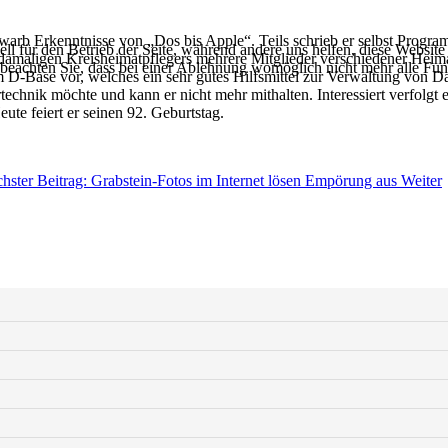
rwarb Erkenntnisse von „Dos bis Apple“. Teils schrieb er selbst Prog
ell für den Betrieb der Seite, während andere uns helfen, diese Websit
s damaligen Kreisheimatpflegers mehrere Mitglieder verschiedener Hei
 beachten Sie, dass bei einer Ablehnung womöglich nicht mehr alle Funk
 D-Base vor, welches ein sehr gutes Hilfsmittel zur Verwaltung von Dat
technik möchte und kann er nicht mehr mithalten. Interessiert verfolgt
te feiert er seinen 92. Geburtstag.
hster Beitrag: Grabstein-Fotos im Internet lösen Empörung aus
Weiter