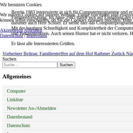
Wir benutzen Cookies
Bereits 1983 interessierte er sich für Computerprogramme und e
Wir nutzen Cookies auf unserer Website. Einige von ihnen sind essenzi
Familienforschung. Im Jahre 1985 trafen sich auf Einladung de
können selbst entscheiden, ob Sie die Cookies zulassen möchten. Bitte
darunter auch Herr Schüer. Er stellte hier das Computerprogramm
Mit der heutigen Schnelligkeit und Kompliziertheit der Computer
Akzeptieren
Ablehnen
und Bekanntenkreis. Auch seinen Humor hat er nicht verloren. Heu
Datenschutz
|
Impressum
Er lässt alle Interessierten Grüßen.
Vorheriger Beitrag: Familientreffen auf dem Hof Rathmer
Zurück
Näc
Suchen
Suchen
Allgemeines
Computer
Linkliste
Newsletter An-/Abmelden
Datenbestand
Datenschutz