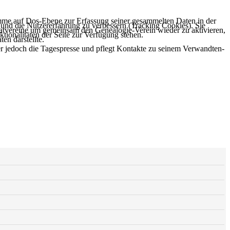
ramme auf Dos-Ebene zur Erfassung seiner gesammelten Daten in der
e und die Nutzererfahrung zu verbessern (Tracking Cookies). Sie
matvereine um gemeinsam den Genealogie-Verein wieder zu aktivieren,
tionalitäten der Seite zur Verfügung stehen.
en darstellte.
 er jedoch die Tagespresse und pflegt Kontakte zu seinem Verwandten-