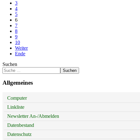
3
4
5
6
7
8
9
10
Weiter
Ende
Suchen
Suchen
Allgemeines
Computer
Linkliste
Newsletter An-/Abmelden
Datenbestand
Datenschutz