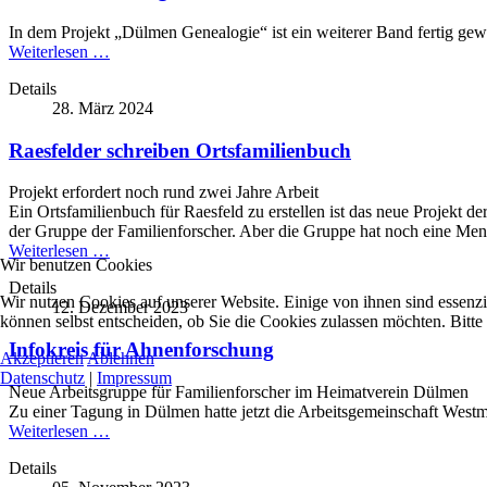
In dem Projekt „Dülmen Genealogie“ ist ein weiterer Band fertig ge
Weiterlesen …
Details
28. März 2024
Raesfelder schreiben Ortsfamilienbuch
Projekt erfordert noch rund zwei Jahre Arbeit
Ein Ortsfamilienbuch für Raesfeld zu erstellen ist das neue Projekt 
der Gruppe der Familienforscher. Aber die Gruppe hat noch eine Meng
Weiterlesen …
Wir benutzen Cookies
Details
Wir nutzen Cookies auf unserer Website. Einige von ihnen sind essenzi
12. Dezember 2023
können selbst entscheiden, ob Sie die Cookies zulassen möchten. Bitte
Infokreis für Ahnenforschung
Akzeptieren
Ablehnen
Datenschutz
|
Impressum
Neue Arbeitsgruppe für Familienforscher im Heimatverein Dülmen
Zu einer Tagung in Dülmen hatte jetzt die Arbeitsgemeinschaft Wes
Weiterlesen …
Details