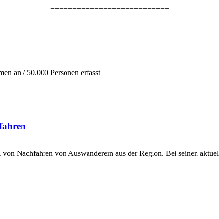
===========================
men an / 50.000 Personen erfasst
rfahren
on Nachfahren von Auswanderern aus der Region. Bei seinen aktuelle