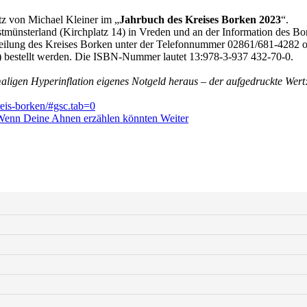
z von Michael Kleiner im „
Jahrbuch des Kreises Borken 2023
“.
münsterland (Kirchplatz 14) in Vreden und an der Information des Bork
teilung des Kreises Borken unter der Telefonnummer 02861/681-4282 
) bestellt werden. Die ISBN-Nummer lautet 13:978-3-937 432-70-0.
ligen Hyperinflation eigenes Notgeld heraus – der aufgedruckte Wert
reis-borken/#gsc.tab=0
 Wenn Deine Ahnen erzählen könnten
Weiter