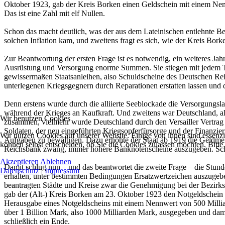
Oktober 1923, gab der Kreis Borken einen Geldschein mit einem Ne
Das ist eine Zahl mit elf Nullen.
Schon das macht deutlich, was der aus dem Lateinischen entlehnte Beg
solchen Inflation kam, und zweitens fragt es sich, wie der Kreis Bork
Zur Beantwortung der ersten Frage ist es notwendig, ein weiteres Jah
Ausrüstung und Versorgung enorme Summen. Sie stiegen mit jedem Ta
gewissermaßen Staatsanleihen, also Schuldscheine des Deutschen Rei
unterlegenen Kriegsgegnern durch Reparationen erstatten lassen und
Denn erstens wurde durch die alliierte Seeblockade die Versorgungs
während der Krieges an Kaufkraft. Und zweitens war Deutschland, als 
Wir benutzen Cookies
zusammen, vielmehr wurde Deutschland durch den Versailler Vertrag 
Soldaten, der neu eingeführten Kriegsopferfürsorge und der Finanzier
Wir nutzen Cookies auf unserer Website. Einige von ihnen sind essenzi
Aufgaben zu bewältigen. Dazu erhöhte der Staat ab 1919 die Geldmen
können selbst entscheiden, ob Sie die Cookies zulassen möchten. Bitte
Reichsbank zwang, immer höhere Banknotenscheine auszugeben. Schl
Akzeptieren
Ablehnen
Damit schlug nun – und das beantwortet die zweite Frage – die Stun
Datenschutz
|
Impressum
erhalten, unter bestimmten Bedingungen Ersatzwertzeichen auszugebe
beantragten Städte und Kreise zwar die Genehmigung bei der Bezirksr
gab der (Alt-) Kreis Borken am 23. Oktober 1923 den Notgeldschein 
Herausgabe eines Notgeldscheins mit einem Nennwert von 500 Milliar
über 1 Billion Mark, also 1000 Milliarden Mark, ausgegeben und dam
schließlich ein Ende.