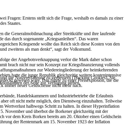
i Fragen: Erstens stellt sich die Frage, weshalb es damals zu einer
des Staates.
en die Generalmobilmachung aller Streitkräfte und ihre laufende
rde das durch sogenannte „Kriegsanleihen“. Das waren
egreichen Kriegsende wollte das Reich sich diese Kosten von den
 und zweitens als man denkt“, sagt der Volksmund.
infolge der Angebotsverknappung verlor die Mark daher schon
amit brach nicht nur sein Konzept zur Kriegsfinanzierung vollends
eschaffungsmaßnahmen zur Wiedereingliederung der heimkehrenden
iets hatte die junge Republik gleichzeitig weitere kostenintensive
e und die Nutzererfahrung zu verbessern (Tracking Cookies). Sie
deckt gewesen wäre. Das führte zu einer Preisexplosion, die die
tionalitäten der Seite zur Verfügung stehen.
k immer neuer Geldscheine nicht mehr nach.
verbände, Handelskammern und Industriebetriebe die Erlaubnis
aber oft nicht mehr möglich, den Dienstweg einzuhalten. Teilweise
Wertverlust halbwegs Schritt zu halten. In dieser Hyperinflation
5. November und überbot die Borkener gleichzeitig mit der
noch vor dem Kreis Borken bereits am 20. Oktober einen Geldschein
nführung der Rentenmark am 15. November 1923 der Inflation