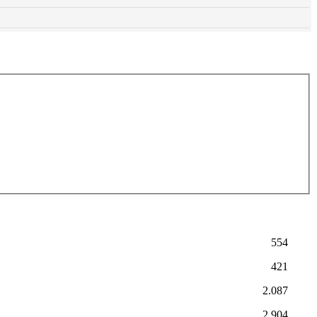
554
421
2.087
2.904