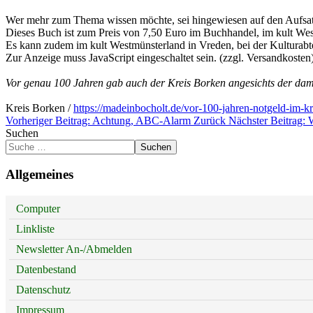
Wer mehr zum Thema wissen möchte, sei hingewiesen auf den Aufsat
Dieses Buch ist zum Preis von 7,50 Euro im Buchhandel, im kult West
Es kann zudem im kult Westmünsterland in Vreden, bei der Kulturab
Zur Anzeige muss JavaScript eingeschaltet sein.
(zzgl. Versandkosten
Vor genau 100 Jahren gab auch der Kreis Borken angesichts der dama
Kreis Borken /
https://madeinbocholt.de/vor-100-jahren-notgeld-im-k
Vorheriger Beitrag: Achtung, ABC-Alarm
Zurück
Nächster Beitrag:
Suchen
Suchen
Allgemeines
Computer
Linkliste
Newsletter An-/Abmelden
Datenbestand
Datenschutz
Impressum