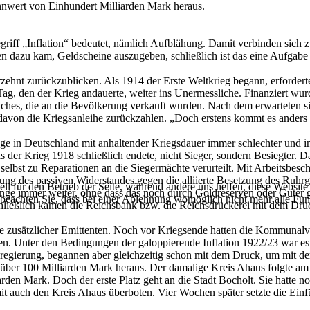
nnwert von Einhundert Milliarden Mark heraus.
riff „Inflation“ bedeutet, nämlich Aufblähung. Damit verbinden sich zwe
en dazu kam, Geldscheine auszugeben, schließlich ist das eine Aufgabe 
rzehnt zurückzublicken. Als 1914 der Erste Weltkrieg begann, erfordert
g, den der Krieg andauerte, weiter ins Unermessliche. Finanziert wu
ches, die an die Bevölkerung verkauft wurden. Nach dem erwarteten si
 davon die Kriegsanleihe zurückzahlen. „Doch erstens kommt es anders
lage in Deutschland mit anhaltender Kriegsdauer immer schlechter und 
der Krieg 1918 schließlich endete, nicht Sieger, sondern Besiegter. D
selbst zu Reparationen an die Siegermächte verurteilt. Mit Arbeitsb
ung des passiven Widerstandes gegen die alliierte Besetzung des Ruhrgeb
ell für den Betrieb der Seite, während andere uns helfen, diese Websit
ge immer weiter, ohne dass das noch durch Goldreserven oder Güter ge
 beachten Sie, dass bei einer Ablehnung womöglich nicht mehr alle Funk
ießlich kamen die Reichsbank bzw. die Reichsdruckerei mit dem Druc
de zusätzlicher Emittenten. Noch vor Kriegsende hatten die Kommunal
n. Unter den Bedingungen der galoppierende Inflation 1922/23 war es 
egierung, begannen aber gleichzeitig schon mit dem Druck, um mit dem 
über 100 Milliarden Mark heraus. Der damalige Kreis Ahaus folgte am 
den Mark. Doch der erste Platz geht an die Stadt Bocholt. Sie hatte 
it auch den Kreis Ahaus überboten. Vier Wochen später setzte die Ei