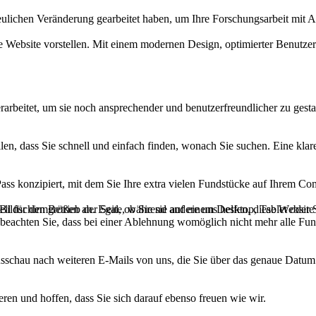
erfreulichen Veränderung gearbeitet haben, um Ihre Forschungsarbeit m
e Website vorstellen. Mit einem modernen Design, optimierter Benutze
rbeitet, um sie noch ansprechender und benutzerfreundlicher zu gesta
len, dass Sie schnell und einfach finden, wonach Sie suchen. Eine klare
ass konzipiert, mit dem Sie Ihre extra vielen Fundstücke auf Ihrem Co
ell für den Betrieb der Seite, während andere uns helfen, diese Websit
 Bildschirmgrößen an. Egal, ob Sie sie auf einem Desktop, Tablet oder
 beachten Sie, dass bei einer Ablehnung womöglich nicht mehr alle Funk
Ausschau nach weiteren E-Mails von uns, die Sie über das genaue Datum
ren und hoffen, dass Sie sich darauf ebenso freuen wie wir.