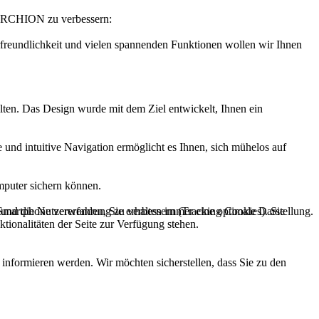
it ARCHION zu verbessern:
rfreundlichkeit und vielen spannenden Funktionen wollen wir Ihnen
lten. Das Design wurde mit dem Ziel entwickelt, Ihnen ein
 und intuitive Navigation ermöglicht es Ihnen, sich mühelos auf
mputer sichern können.
e und die Nutzererfahrung zu verbessern (Tracking Cookies). Sie
 Smartphone verwenden, Sie erhalten immer eine optimale Darstellung.
tionalitäten der Seite zur Verfügung stehen.
 informieren werden. Wir möchten sicherstellen, dass Sie zu den