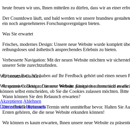
heute freuen wir uns, Ihnen mitteilen zu dürfen, dass wir an einer 
Der Countdown läuft, und bald werden wir unsere brandneu gestaltet
ein noch angenehmeres Forschungsvergnügen bieten.
Was Sie erwartet
Frisches, modernes Design: Unsere neue Website wurde komplett übera
reibungsloses und ästhetisch ansprechendes Erlebnis zu bieten.
Verbesserte Navigation: Mit der neuen Website möchten wir sicherstel
unserer Seite zurechtzufinden.
Ein neuer Pass: Wir haben auf Ihr Feedback gehört und einen neuen P
Wir benutzen Cookies
Wir nutzen Cookies auf unserer Website. Einige von ihnen sind essenzi
Responsives Design: Die neue Website passt sich automatisch an alle
können selbst entscheiden, ob Sie die Cookies zulassen möchten. Bitte
Wann können Sie den Relaunch erwarten?
Akzeptieren
Ablehnen
Datenschutz
|
Impressum
Der offizielle Relaunch-Termin steht unmittelbar bevor. Halten Sie 
Ersten gehören, die die neue Website erkunden können!
Wir können es kaum erwarten, Ihnen unsere neue Website zu präsentie