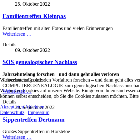
25. Oktober 2022
Familientreffen Kleinpas
Familientreffen mit alten Fotos und vielen Erinnerungen
Weiterlesen …
Details
09. Oktober 2022
SOS genealogischer Nachlass
Jahrzehntelang forschen - und dann geht alles verloren
Wir benutzen Cookies
Jahrzehntelang nach den Vorfahren forschen – und dann geht alles ve
COMPUTERGENEALOGIE zum genealogischen Nachlass anschau
Wir nutzen Cookies auf unserer Website. Einige von ihnen sind essenzi
Weiterlesen …
können selbst entscheiden, ob Sie die Cookies zulassen möchten. Bitte
Details
Akzeptieren
Ablehnen
30. September 2022
Datenschutz
|
Impressum
Sippentreffen Dertmann
Großes Sippentreffen in Hörsteloe
Weiterlesen …