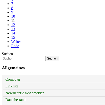
7
8
9
10
11
12
13
14
15
Weiter
Ende
Suchen
Suchen
Allgemeines
Computer
Linkliste
Newsletter An-/Abmelden
Datenbestand