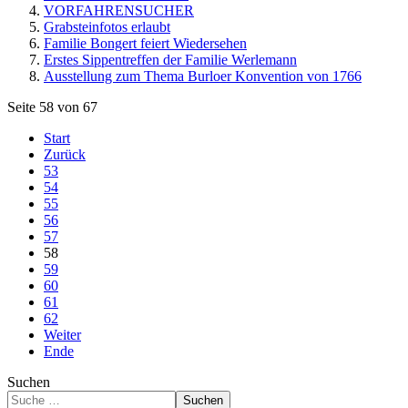
VORFAHRENSUCHER
Grabsteinfotos erlaubt
Familie Bongert feiert Wiedersehen
Erstes Sippentreffen der Familie Werlemann
Ausstellung zum Thema Burloer Konvention von 1766
Seite 58 von 67
Start
Zurück
53
54
55
56
57
58
59
60
61
62
Weiter
Ende
Suchen
Suchen