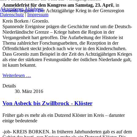
Anmeldefrist für den Kongress am Samstag, 23. Apri
l, in
Akzeptieren
Ablehnen
Groenlo beginnt / Der Achtzigjährige Krieg in der Grenzregion
Datenschutz
|
Impressum
Kreis Borken / Groenlo.
Spannende Ereignisse prägen die Geschichte rund um die Deutsch-
Niederländische Grenze – Kriege haben die Region in der
Vergangenheit hart getroffen. Die Aufarbeitung der Historie ist
Thema zahlreicher Forschungsarbeiten, die Rezeption in der
Öffentlichkeit steckt jedoch nach wie vor in den Kinderschuhen.
Dass Groenlo zum Beispiel in der Zeit des Achtzigjährigen Krieges
als eine der stärksten Festungsstädte der östlichen Niederlande galt,
ist kaum bekannt.
Weiterlesen …
Details
30. März 2016
Von Asbeck bis Zwillbrock - Klöster
Früher gab es mehr als ein Dutzend Klöster im Kreis – darunter
einige bedeutende
-job- KREIS BORKEN. In früheren Jahrhunderten gab es auf dem