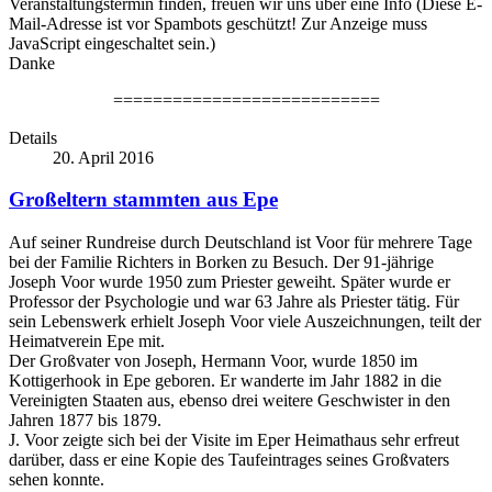
Veranstaltungstermin finden, freuen wir uns über eine Info (
Diese E-
Mail-Adresse ist vor Spambots geschützt! Zur Anzeige muss
JavaScript eingeschaltet sein.
)
Danke
===========================
Details
20. April 2016
Großeltern stammten aus Epe
Auf seiner Rundreise durch Deutschland ist Voor für mehrere Tage
bei der Familie Richters in Borken zu Besuch. Der 91-jährige
Joseph Voor wurde 1950 zum Priester geweiht. Später wurde er
Professor der Psychologie und war 63 Jahre als Priester tätig. Für
sein Lebenswerk erhielt Joseph Voor viele Auszeichnungen, teilt der
Heimatverein Epe mit.
Der Großvater von Joseph, Hermann Voor, wurde 1850 im
Kottigerhook in Epe geboren. Er wanderte im Jahr 1882 in die
Vereinigten Staaten aus, ebenso drei weitere Geschwister in den
Jahren 1877 bis 1879.
J. Voor zeigte sich bei der Visite im Eper Heimathaus sehr erfreut
darüber, dass er eine Kopie des Taufeintrages seines Großvaters
sehen konnte.