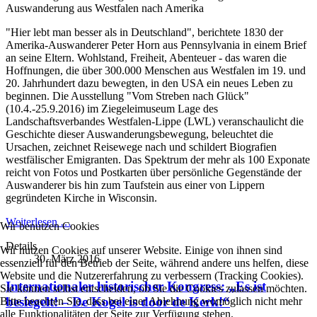
Auswanderung aus Westfalen nach Amerika
"Hier lebt man besser als in Deutschland", berichtete 1830 der
Amerika-Auswanderer Peter Horn aus Pennsylvania in einem Brief
an seine Eltern. Wohlstand, Freiheit, Abenteuer - das waren die
Hoffnungen, die über 300.000 Menschen aus Westfalen im 19. und
20. Jahrhundert dazu bewegten, in den USA ein neues Leben zu
beginnen. Die Ausstellung "Vom Streben nach Glück"
(10.4.-25.9.2016) im Ziegeleimuseum Lage des
Landschaftsverbandes Westfalen-Lippe (LWL) veranschaulicht die
Geschichte dieser Auswanderungsbewegung, beleuchtet die
Ursachen, zeichnet Reisewege nach und schildert Biografien
westfälischer Emigranten. Das Spektrum der mehr als 100 Exponate
reicht von Fotos und Postkarten über persönliche Gegenstände der
Auswanderer bis hin zum Taufstein aus einer von Lippern
gegründeten Kirche in Wisconsin.
Weiterlesen …
Wir benutzen Cookies
Details
Wir nutzen Cookies auf unserer Website. Einige von ihnen sind
30. März 2016
essenziell für den Betrieb der Seite, während andere uns helfen, diese
Website und die Nutzererfahrung zu verbessern (Tracking Cookies).
Internationaler historischer Kongress: „Es ist
Sie können selbst entscheiden, ob Sie die Cookies zulassen möchten.
besiegelt! – De Kogel is door de Kerk!“
Bitte beachten Sie, dass bei einer Ablehnung womöglich nicht mehr
alle Funktionalitäten der Seite zur Verfügung stehen.