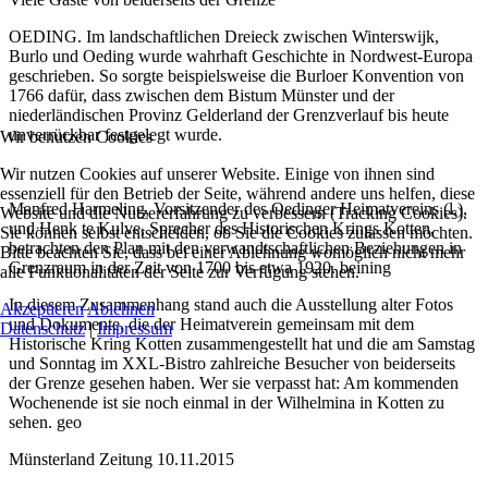
OEDING. Im landschaftlichen Dreieck zwischen Winterswijk,
Burlo und Oeding wurde wahrhaft Geschichte in Nordwest-Europa
geschrieben. So sorgte beispielsweise die Burloer Konvention von
1766 dafür, dass zwischen dem Bistum Münster und der
niederländischen Provinz Gelderland der Grenzverlauf bis heute
unverrückbar festgelegt wurde.
Wir benutzen Cookies
Wir nutzen Cookies auf unserer Website. Einige von ihnen sind
essenziell für den Betrieb der Seite, während andere uns helfen, diese
Manfred Harmeling, Vorsitzender des Oedinger Heimatvereins (l.),
Website und die Nutzererfahrung zu verbessern (Tracking Cookies).
und Henk te Kulve, Sprecher des Historischen Krings Kotten,
Sie können selbst entscheiden, ob Sie die Cookies zulassen möchten.
betrachten den Plan mit den verwandtschaftlichen Beziehungen in
Bitte beachten Sie, dass bei einer Ablehnung womöglich nicht mehr
Grenzraum in der Zeit von 1700 bis etwa 1920. beining
alle Funktionalitäten der Seite zur Verfügung stehen.
In diesem Zusammenhang stand auch die Ausstellung alter Fotos
Akzeptieren
Ablehnen
und Dokumente, die der Heimatverein gemeinsam mit dem
Datenschutz
|
Impressum
Historische Kring Kotten zusammengestellt hat und die am Samstag
und Sonntag im XXL-Bistro zahlreiche Besucher von beiderseits
der Grenze gesehen haben. Wer sie verpasst hat: Am kommenden
Wochenende ist sie noch einmal in der Wilhelmina in Kotten zu
sehen. geo
Münsterland Zeitung 10.11.2015