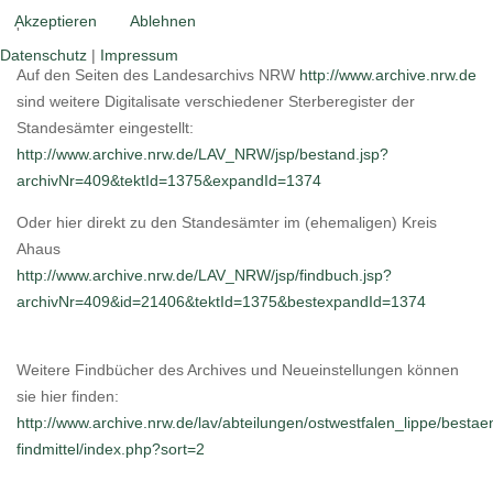
Akzeptieren
Ablehnen
'
Datenschutz
|
Impressum
Auf den Seiten des Landesarchivs NRW
http://www.archive.nrw.de
sind weitere Digitalisate verschiedener Sterberegister der
Standesämter eingestellt:
http://www.archive.nrw.de/LAV_NRW/jsp/bestand.jsp?
archivNr=409&tektId=1375&expandId=1374
Oder hier direkt zu den Standesämter im (ehemaligen) Kreis
Ahaus
http://www.archive.nrw.de/LAV_NRW/jsp/findbuch.jsp?
archivNr=409&id=21406&tektId=1375&bestexpandId=1374
Weitere Findbücher des Archives und Neueinstellungen können
sie hier finden:
http://www.archive.nrw.de/lav/abteilungen/ostwestfalen_lippe/bestae
findmittel/index.php?sort=2