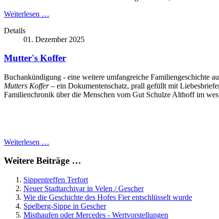
Weiterlesen …
Details
01. Dezember 2025
Mutter's Koffer
Buchankündigung - eine weitere umfangreiche Familiengeschichte a
Mutters Koffer
– ein Dokumentenschatz, prall gefüllt mit Liebesbrief
Familienchronik über die Menschen vom Gut Schulze Althoff im west
Weiterlesen …
Weitere Beiträge …
Sippentreffen Terfort
Neuer Stadtarchivar in Velen / Gescher
Wie die Geschichte des Hofes Fier entschlüsselt wurde
Spelberg-Sippe in Gescher
Misthaufen oder Mercedes - Wertvorstellungen