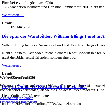
Eine Reise von Legden nach Ohio
1867 wanderten Bernhard und Christina Lammert mit 200 Talern nach A
Weiterlesen …
Details
05. Mai 2026
Die Spur der Wandbilder: Wilhelm Ellings Fund in 
Wilhelm Elling hielt den Ammeloer Fund fest. Erst Kurt Dröges Einor
Nicht auf einem Dachboden, nicht in einem Depot, sondern in alten A
nicht die Bilder selbst gefunden, sondern ihre Spur.
Weiterlesen …
Details
09. Januar 2026
Wir benutzen Cookies
Wir nutzen Cookies auf unserer Website. Einige von ihnen sind essenzi
Projekt Online-OFBs: Jahresrückblick 2025
können selbst entscheiden, ob Sie die Cookies zulassen möchten. Bitte
Liebe Online-OFB-Interessierte,
Akzeptieren
Ablehnen
Datenschutz
|
Impressum
im Jahre 2025 sind 90 Online-OFBs dazu gekommen,