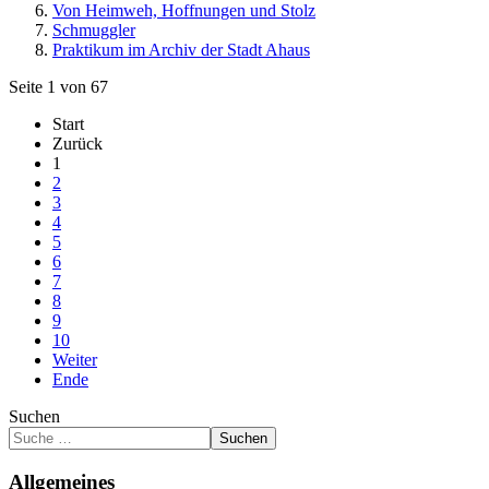
Von Heimweh, Hoffnungen und Stolz
Schmuggler
Praktikum im Archiv der Stadt Ahaus
Seite 1 von 67
Start
Zurück
1
2
3
4
5
6
7
8
9
10
Weiter
Ende
Suchen
Suchen
Allgemeines