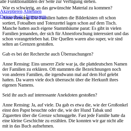
alle Funktionalitäten der Seite zur Verfügung stehen.
War es schwierig, an das gewünschte Material zu kommen?
Akzeptieren
Ablehnen
Datenschutz
|
Impressum
Anne Rensing: Die Familien hatten die Bilderkisten oft schon
sortiert, Fotoalben und Totenzettel lagen schon auf dem Tisch.
Manche hatten auch eigene Stammbäume parat: Es gibt in vielen
Familien jemanden, der sich für Ahnenforschung interessiert und das
schon vorangetrieben hat. Die Quellen waren also super, wir sind
selten an Grenzen gestoßen.
Gab es bei der Recherche auch Überraschungen?
Anne Rensing: Eins unserer Ziele war ja, die plattdeutschen Namen
der Familien zu erklären. Oft stammten die Bezeichnungen noch
von anderen Familien, die irgendwann mal auf dem Hof gelebt
hatten. Da waren viele doch überrascht über die Herkunft ihres
eigenen Namens.
Seid ihr auch auf interessante Anekdoten gestoßen?
Anne Rensing: Ja, auf viele. Da gab es etwa die, wie der Großonkel
einst den Papst besuchte oder die, wie der Hund Tabak und
Zigaretten über die Grenze schmuggelte. Fast jede Familie hatte da
eine kleine Geschichte zu erzählen. Die konnten wir gar nicht alle
mit in das Buch aufnehmen.