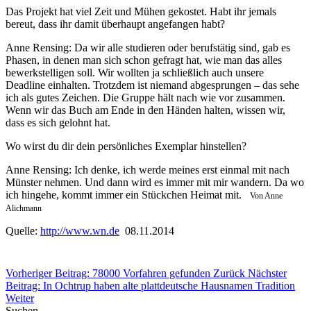
Das Projekt hat viel Zeit und Mühen gekostet. Habt ihr jemals
bereut, dass ihr damit überhaupt angefangen habt?
Anne Rensing: Da wir alle studieren oder berufstätig sind, gab es
Phasen, in denen man sich schon gefragt hat, wie man das alles
bewerkstelligen soll. Wir wollten ja schließlich auch unsere
Deadline einhalten. Trotzdem ist niemand abgesprungen – das sehe
ich als gutes Zeichen. Die Gruppe hält nach wie vor zusammen.
Wenn wir das Buch am Ende in den Händen halten, wissen wir,
dass es sich gelohnt hat.
Wo wirst du dir dein persönliches Exemplar hinstellen?
Anne Rensing: Ich denke, ich werde meines erst einmal mit nach
Münster nehmen. Und dann wird es immer mit mir wandern. Da wo
ich hingehe, kommt immer ein Stückchen Heimat mit.
Von Anne
Alichmann
Quelle:
http://www.wn.de
08.11.2014
Vorheriger Beitrag: 78000 Vorfahren gefunden
Zurück
Nächster
Beitrag: In Ochtrup haben alte plattdeutsche Hausnamen Tradition
Weiter
Suchen