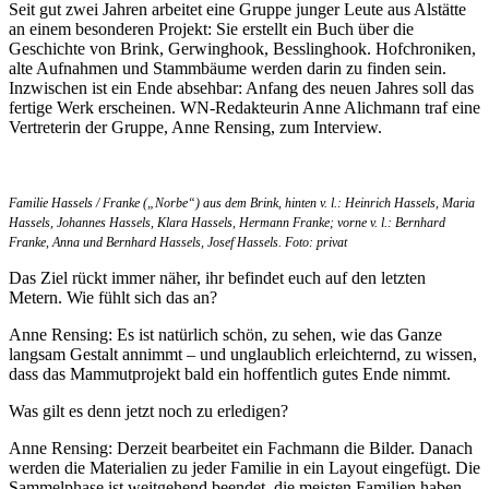
Seit gut zwei Jahren arbeitet eine Gruppe junger Leute aus Alstätte
an einem besonderen Projekt: Sie erstellt ein Buch über die
Geschichte von Brink, Gerwinghook, Besslinghook. Hofchroniken,
alte Aufnahmen und Stammbäume werden darin zu finden sein.
Inzwischen ist ein Ende absehbar: Anfang des neuen Jahres soll das
fertige Werk erscheinen. WN-Redakteurin Anne Alichmann traf eine
Vertreterin der Gruppe, Anne Rensing, zum Interview.
Familie Hassels / Franke („Norbe“) aus dem Brink, hinten v. l.: Heinrich Hassels, Maria
Hassels, Johannes Hassels, Klara Hassels, Hermann Franke; vorne v. l.: Bernhard
Franke, Anna und Bernhard Hassels, Josef Hassels. Foto: privat
Das Ziel rückt immer näher, ihr befindet euch auf den letzten
Metern. Wie fühlt sich das an?
Anne Rensing: Es ist natürlich schön, zu sehen, wie das Ganze
langsam Gestalt annimmt – und unglaublich erleichternd, zu wissen,
dass das Mammutprojekt bald ein hoffentlich gutes Ende nimmt.
Was gilt es denn jetzt noch zu erledigen?
Anne Rensing: Derzeit bearbeitet ein Fachmann die Bilder. Danach
werden die Materialien zu jeder Familie in ein Layout eingefügt. Die
Sammelphase ist weitgehend beendet, die meisten Familien haben