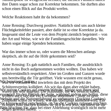
ihre Daten sogar schon zur Korrektur bekommen. Sie durften also
schon einen Blick auf das Produkt werfen.
Welche Reaktionen habt ihr da bekommen?
Anne Rensing: Durchweg positive. Natürlich sind uns auch kleine
Flüchtigkeitsfehler passiert, aber dafür ist so eine Korrektur ja da.
Insgesamt sind die Leute von dem Projekt ziemlich begeistert – von
der Art und Weise, wie wir die Familiengeschichte darstellen. Wir
haben sogar einige Spenden bekommen.
War das immer schon so, oder waren die Menschen anfangs
skeptisch, als ihr auf die Höfe gekommen seid?
Anne Rensing: Es gab natürlich auch Familien, die ausdrücklich
nicht in das Buch aufgenommen werden wollten. Das haben wir
selbstverständlich respektiert. Aber im Großen und Ganzen wurde
uns bereitwillig die Tür geöffnet. Viele wussten erst nicht genau,
Wir benutzen Cookies
was wir vorhatten und inwiefern das mit dem Projekt des
Schützenvereins kollidiert. Als wir das dann aber erklärt haben,
Wir nutzen Cookies auf unserer Website. Einige von ihnen sind
waren alle sehr angetan. Die Haushalte, die wir besucht haben,
essenziell für den Betrieb der Seite, während andere uns helfen, diese
wollten auch fast alle ein Exemplar abnehmen – ohne zu dem
Website und die Nutzererfahrung zu verbessern (Tracking Cookies).
Zeitpunkt schon zu wissen, wie das überhaupt aussehen wird. Ein
Sie können selbst entscheiden, ob Sie die Cookies zulassen möchten.
richtiges Bild machen können sie sich ja erst jetzt, nachdem sie die
Bitte beachten Sie, dass bei einer Ablehnung womöglich nicht mehr
Seiten gesehen haben.