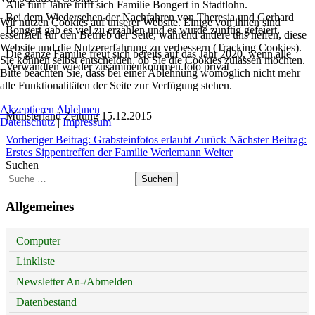
Alle fünf Jahre trifft sich Familie Bongert in Stadtlohn.
Bei dem Wiedersehen der Nachfahren von Theresia und Gerhard
Wir nutzen Cookies auf unserer Website. Einige von ihnen sind
Bongert gab es viel zu erzählen und es wurde zünftig gefeiert.
essenziell für den Betrieb der Seite, während andere uns helfen, diese
Website und die Nutzererfahrung zu verbessern (Tracking Cookies).
Die ganze Familie freut sich bereits auf das Jahr 2020, wenn alle
Sie können selbst entscheiden, ob Sie die Cookies zulassen möchten.
Verwandten wieder zusammenkommen.foto privat
Bitte beachten Sie, dass bei einer Ablehnung womöglich nicht mehr
alle Funktionalitäten der Seite zur Verfügung stehen.
Akzeptieren
Ablehnen
Münsterland Zeitung 15.12.2015
Datenschutz
|
Impressum
Vorheriger Beitrag: Grabsteinfotos erlaubt
Zurück
Nächster Beitrag:
Erstes Sippentreffen der Familie Werlemann
Weiter
Suchen
Suchen
Allgemeines
Computer
Linkliste
Newsletter An-/Abmelden
Datenbestand