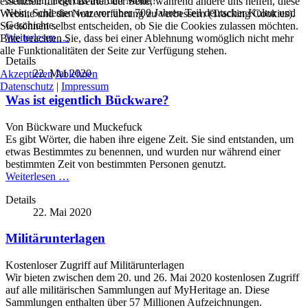
Schlesien, liegt das auf den Mond?
essenziell für den Betrieb der Seite, während andere uns helfen, diese
Nein, Schlesien war vor über 700 Jahren Teil deutscher Kultur und
Website und die Nutzererfahrung zu verbessern (Tracking Cookies).
Geschichte.
Sie können selbst entscheiden, ob Sie die Cookies zulassen möchten.
Weiterlesen …
Bitte beachten Sie, dass bei einer Ablehnung womöglich nicht mehr
alle Funktionalitäten der Seite zur Verfügung stehen.
Details
22. Mai 2020
Akzeptieren
Ablehnen
Datenschutz
|
Impressum
Was ist eigentlich Bückware?
Von Bückware und Muckefuck
Es gibt Wörter, die haben ihre eigene Zeit. Sie sind entstanden, um
etwas Bestimmtes zu benennen, und wurden nur während einer
bestimmten Zeit von bestimmten Personen genutzt.
Weiterlesen …
Details
22. Mai 2020
Militärunterlagen
Kostenloser Zugriff auf Militärunterlagen
Wir bieten zwischen dem 20. und 26. Mai 2020 kostenlosen Zugriff
auf alle militärischen Sammlungen auf MyHeritage an. Diese
Sammlungen enthalten über 57 Millionen Aufzeichnungen.