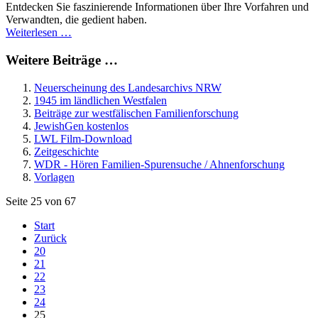
Entdecken Sie faszinierende Informationen über Ihre Vorfahren und
Verwandten, die gedient haben.
Weiterlesen …
Weitere Beiträge …
Neuerscheinung des Landesarchivs NRW
1945 im ländlichen Westfalen
Beiträge zur westfälischen Familienforschung
JewishGen kostenlos
LWL Film-Download
Zeitgeschichte
WDR - Hören Familien-Spurensuche / Ahnenforschung
Vorlagen
Seite 25 von 67
Start
Zurück
20
21
22
23
24
25