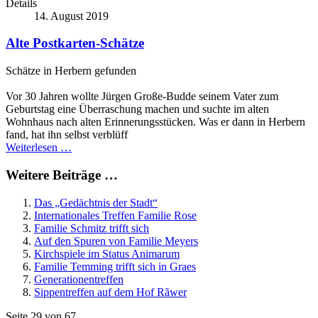
Details
14. August 2019
Alte Postkarten-Schätze
Schätze in Herbern gefunden
Vor 30 Jahren wollte Jürgen Große-Budde seinem Vater zum
Geburtstag eine Überraschung machen und suchte im alten
Wohnhaus nach alten Erinnerungsstücken. Was er dann in Herbern
fand, hat ihn selbst verblüff
Weiterlesen …
Weitere Beiträge …
Das „Gedächtnis der Stadt“
Internationales Treffen Familie Rose
Familie Schmitz trifft sich
Auf den Spuren von Familie Meyers
Kirchspiele im Status Animarum
Familie Temming trifft sich in Graes
Generationentreffen
Sippentreffen auf dem Hof Rãwer
Seite 29 von 67