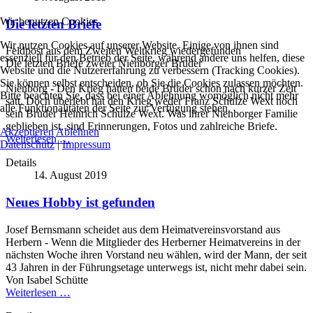
Wir benutzen Cookies
Die letzten Briefe
Wir nutzen Cookies auf unserer Website. Einige von ihnen sind
Feldpost aus dem Zweiten Weltkrieg wiedergefunden
essenziell für den Betrieb der Seite, während andere uns helfen, diese
Die letzten Briefe zweier Nienborger Brüder
Website und die Nutzererfahrung zu verbessern (Tracking Cookies).
Sie können selbst entscheiden, ob Sie die Cookies zulassen möchten.
Nienborg - Den Krieg hatten beide Brüder schon nach kurzer Zeit
Bitte beachten Sie, dass bei einer Ablehnung womöglich nicht mehr
satt. Doch überlebt hat den Krieg weder Franz Schulze Wext noch
alle Funktionalitäten der Seite zur Verfügung stehen.
sein Bruder Heinrich Schulze Wext. Was ihrer Nienborger Familie
geblieben ist, sind Erinnerungen, Fotos und zahlreiche Briefe.
Akzeptieren
Ablehnen
Weiterlesen …
Datenschutz
|
Impressum
Details
14. August 2019
Neues Hobby ist gefunden
Josef Bernsmann scheidet aus dem Heimatvereinsvorstand aus
Herbern - Wenn die Mitglieder des Herberner Heimatvereins in der
nächsten Woche ihren Vorstand neu wählen, wird der Mann, der seit
43 Jahren in der Führungsetage unterwegs ist, nicht mehr dabei sein.
Von Isabel Schütte
Weiterlesen …