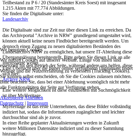
Teilbestand zu P 6 / 20 (Standesämter Kreis Soest) mit insgesamt
1.215 Akten mit 77.774 Abbildungen.
Sie finden die Digitalisate unter:
Landesarchiv
Die Digitalisate sind zur Zeit nur über diesen Link zu erreichen. Da
das Archivportal "Archive in NRW" grundlegend umgestaltet wird,
können aktuell keine neuen Findbücher bereitgestellt werden. Um
dennoch einen Zugang zu neuen digitalisierten Beständen des
Wir benutzen Cookies
Landesarchivs NRW zu ermöglichen, hat unsere IT-Abteilung diese
Übergangslösung bereitgestellt. Bitte geben Sie diesen Link an alle
Wir nutzen Cookies auf unserer Website. Einige von ihnen sind
Interessierte weiter.
essenziell für den Betrieb der Seite, während andere uns helfen, diese
Eine Übersicht über die bisher online verfügbaren Digitalisate findet
Website und die Nutzererfahrung zu verbessern (Tracking Cookies).
sich hier:
Sie können selbst entscheiden, ob Sie die Cookies zulassen möchten.
Archive NRW
Bitte beachten Sie, dass bei einer Ablehnung womöglich nicht mehr
alle Funktionalitäten der Seite zur Verfügung stehen.
Eine weitere Möglichkeit ist diese einzusehen mit Suchmöglichkeit
ist über MyHeritage.
Akzeptieren
Ablehnen
Datenschutz
|
Impressum
MyHeritage ist das erste Unternehmen, das diese Bilder vollständig
indiziert hat, sodass die Informationen zugänglicher und leichter
durchsuchbar sind als je zuvor.
In einer Reihe geplanter Aktualisierungen werden in Zukunft
weitere Millionen Datensätze indiziert und zu dieser Sammlung
hinzugefügt.