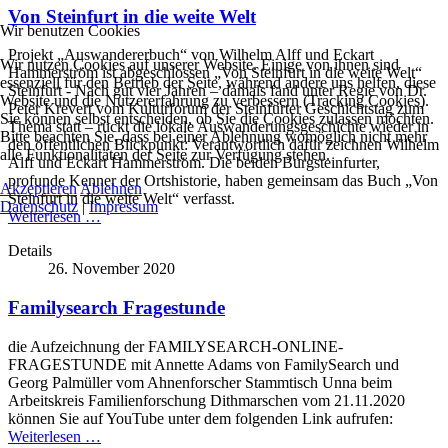
Von Steinfurt in die weite Welt
Wir benutzen Cookies
Projekt „Auswandererbuch“ von Wilhelm Alff und Eckart
Wir nutzen Cookies auf unserer Website. Einige von ihnen sind
Hammerström ist abgeschlossen „Von Steinfurt in die weite Welt“
essenziell für den Betrieb der Seite, während andere uns helfen, diese
Steinfurt - Nach gut vier Jahren – damals fand unter Regie von Dr.
Website und die Nutzererfahrung zu verbessern (Tracking Cookies).
Peter Krevert vom Kulturforum der Steinfurter Geschichtstag zum
Sie können selbst entscheiden, ob Sie die Cookies zulassen möchten.
Thema statt – rückt die lokale Auswanderungsgeschichte wieder in
Bitte beachten Sie, dass bei einer Ablehnung womöglich nicht mehr
den öffentlichen Blickpunkt: Verantwortlich dafür zeichnen Wilhelm
alle Funktionalitäten der Seite zur Verfügung stehen.
Alff und Eckart Hammerström. Die beiden Burgsteinfurter,
profunde Kenner der Ortshistorie, haben gemeinsam das Buch „Von
Akzeptieren
Ablehnen
Steinfurt in die weite Welt“ verfasst.
Datenschutz
|
Impressum
Weiterlesen …
Details
26. November 2020
Familysearch Fragestunde
die Aufzeichnung der FAMILYSEARCH-ONLINE-
FRAGESTUNDE mit Annette Adams von FamilySearch und
Georg Palmüller vom Ahnenforscher Stammtisch Unna beim
Arbeitskreis Familienforschung Dithmarschen vom 21.11.2020
können Sie auf YouTube unter dem folgenden Link aufrufen:
Weiterlesen …