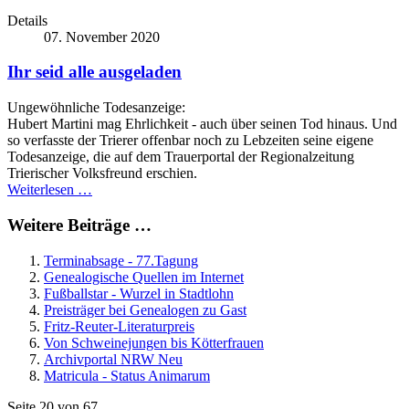
Details
07. November 2020
Ihr seid alle ausgeladen
Ungewöhnliche Todesanzeige:
Hubert Martini mag Ehrlichkeit - auch über seinen Tod hinaus. Und
so verfasste der Trierer offenbar noch zu Lebzeiten seine eigene
Todesanzeige, die auf dem Trauerportal der Regionalzeitung
Trierischer Volksfreund erschien.
Weiterlesen …
Weitere Beiträge …
Terminabsage - 77.Tagung
Genealogische Quellen im Internet
Fußballstar - Wurzel in Stadtlohn
Preisträger bei Genealogen zu Gast
Fritz-Reuter-Literaturpreis
Von Schweinejungen bis Kötterfrauen
Archivportal NRW Neu
Matricula - Status Animarum
Seite 20 von 67