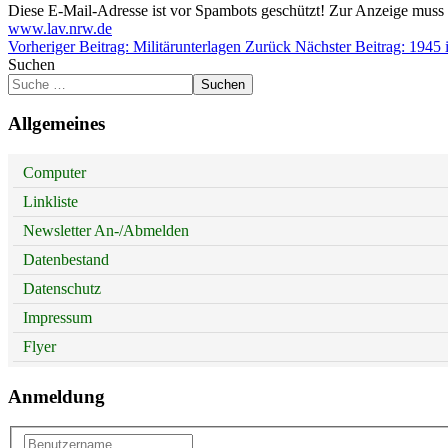
Diese E-Mail-Adresse ist vor Spambots geschützt! Zur Anzeige muss J
www.lav.nrw.de
Vorheriger Beitrag: Militärunterlagen
Zurück
Nächster Beitrag: 1945 
Suchen
Suchen
Allgemeines
Computer
Linkliste
Newsletter An-/Abmelden
Datenbestand
Datenschutz
Impressum
Flyer
Anmeldung