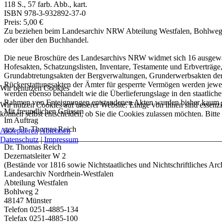
118 S., 57 farb. Abb., kart.
ISBN 978-3-932892-37-0
Preis: 5,00 €
Zu beziehen beim Landesarchiv NRW Abteilung Westfalen, Bohlweg
oder über den Buchhandel.
Die neue Broschüre des Landesarchivs NRW widmet sich 16 ausgewäh
Hofesakten, Schatzungslisten, Inventare, Testamente und Erbverträ
Grundabtretungsakten der Bergverwaltungen, Grunderwerbsakten der
Rückerstattungsakten der Ämter für gesperrte Vermögen werden jewei
Wir benutzen Cookies
werden ebenso behandelt wie die Überlieferungslage in den staatlich
Rahmen von Enteignungen entstandenen Akten wurden bisher kaum g
Wir nutzen Cookies auf unserer Website. Einige von ihnen sind essenzi
Mit freundlichen Grüssen
können selbst entscheiden, ob Sie die Cookies zulassen möchten. Bitte
Im Auftrag
gez. Dr. Thomas Reich
Akzeptieren
Ablehnen
_______________________________________________________
Datenschutz
|
Impressum
Dr. Thomas Reich
Dezernatsleiter W 2
(Bestände vor 1816 sowie Nichtstaatliches und Nichtschriftliches Arc
Landesarchiv Nordrhein-Westfalen
Abteilung Westfalen
Bohlweg 2
48147 Münster
Telefon 0251-4885-134
Telefax 0251-4885-100