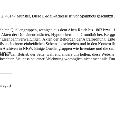
 2, 48147 Münster,
Diese E-Mail-Adresse ist vor Spambots geschützt! 
lten Quellengruppen, wenigen aus dem Alten Reich bis 1803 bzw. 181
ge, Akten der Domänenrentämter, Hypotheken- und Grundbücher, Bergg
 Eisenbahnverwaltungen, Akten der Behörden der Agrarordnung, Entei
ls nach einem einheitlichen Schema beschrieben und in den Kontext ih
en Archiven in NRW. Einige Quellengruppen wie Inventare und die ca. 
enutzt.
ell für den Betrieb der Seite, während andere uns helfen, diese Websit
 beachten Sie, dass bei einer Ablehnung womöglich nicht mehr alle Funk
______
hivgut)