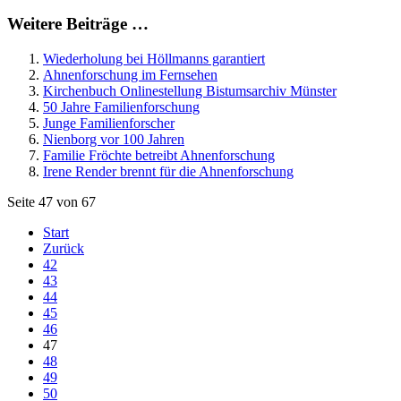
Weitere Beiträge …
Wiederholung bei Höllmanns garantiert
Ahnenforschung im Fernsehen
Kirchenbuch Onlinestellung Bistumsarchiv Münster
50 Jahre Familienforschung
Junge Familienforscher
Nienborg vor 100 Jahren
Familie Fröchte betreibt Ahnenforschung
Irene Render brennt für die Ahnenforschung
Seite 47 von 67
Start
Zurück
42
43
44
45
46
47
48
49
50