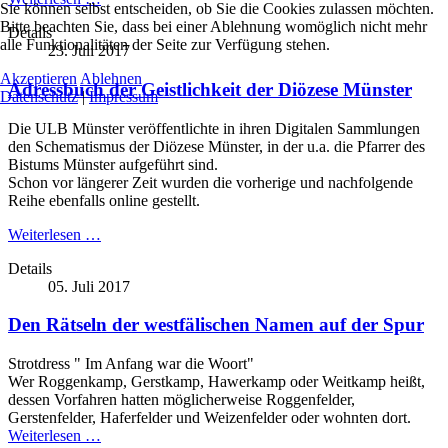
Sie können selbst entscheiden, ob Sie die Cookies zulassen möchten.
Bitte beachten Sie, dass bei einer Ablehnung womöglich nicht mehr
Details
alle Funktionalitäten der Seite zur Verfügung stehen.
23. Juli 2017
Akzeptieren
Ablehnen
Adressbuch der Geistlichkeit der Diözese Münster
Datenschutz
|
Impressum
Die ULB Münster veröffentlichte in ihren Digitalen Sammlungen
den Schematismus der Diözese Münster, in der u.a. die Pfarrer des
Bistums Münster aufgeführt sind.
Schon vor längerer Zeit wurden die vorherige und nachfolgende
Reihe ebenfalls online gestellt.
Weiterlesen …
Details
05. Juli 2017
Den Rätseln der westfälischen Namen auf der Spur
Strotdress " Im Anfang war die Woort"
Wer Roggenkamp, Gerstkamp, Hawerkamp oder Weitkamp heißt,
dessen Vorfahren hatten möglicherweise Roggenfelder,
Gerstenfelder, Haferfelder und Weizenfelder oder wohnten dort.
Weiterlesen …