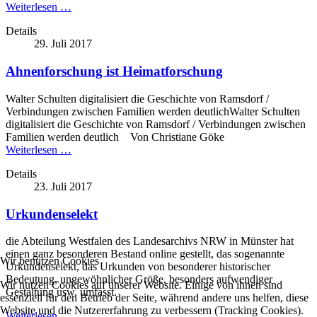
Weiterlesen …
Details
29. Juli 2017
Ahnenforschung ist Heimatforschung
Walter Schulten digitalisiert die Geschichte von Ramsdorf /
Verbindungen zwischen Familien werden deutlichWalter Schulten
digitalisiert die Geschichte von Ramsdorf / Verbindungen zwischen
Familien werden deutlich Von Christiane Göke
Weiterlesen …
Details
23. Juli 2017
Urkundenselekt
die Abteilung Westfalen des Landesarchivs NRW in Münster hat
einen ganz besonderen Bestand online gestellt, das sogenannte
Wir benutzen Cookies
Urkundenselekt, das Urkunden von besonderer historischer
Bedeutung, ungewöhnlicher Größe, besonders aufwendiger
Wir nutzen Cookies auf unserer Website. Einige von ihnen sind
Gestaltung usw. umfasst.
essenziell für den Betrieb der Seite, während andere uns helfen, diese
Website und die Nutzererfahrung zu verbessern (Tracking Cookies).
Weiterlesen …