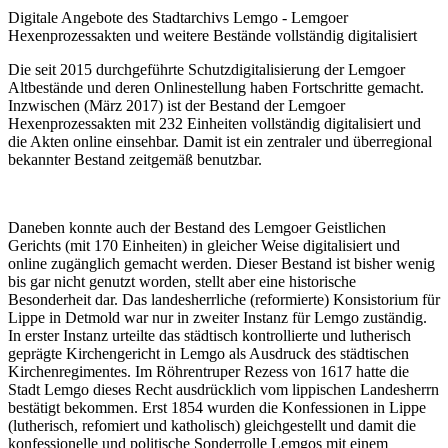
Digitale Angebote des Stadtarchivs Lemgo - Lemgoer
Hexenprozessakten und weitere Bestände vollständig digitalisiert
Die seit 2015 durchgeführte Schutzdigitalisierung der Lemgoer
Altbestände und deren Onlinestellung haben Fortschritte gemacht.
Inzwischen (März 2017) ist der Bestand der Lemgoer
Hexenprozessakten mit 232 Einheiten vollständig digitalisiert und
die Akten online einsehbar. Damit ist ein zentraler und überregional
bekannter Bestand zeitgemäß benutzbar.
Daneben konnte auch der Bestand des Lemgoer Geistlichen
Gerichts (mit 170 Einheiten) in gleicher Weise digitalisiert und
online zugänglich gemacht werden. Dieser Bestand ist bisher wenig
bis gar nicht genutzt worden, stellt aber eine historische
Besonderheit dar. Das landesherrliche (reformierte) Konsistorium für
Lippe in Detmold war nur in zweiter Instanz für Lemgo zuständig.
In erster Instanz urteilte das städtisch kontrollierte und lutherisch
geprägte Kirchengericht in Lemgo als Ausdruck des städtischen
Kirchenregimentes. Im Röhrentruper Rezess von 1617 hatte die
Stadt Lemgo dieses Recht ausdrücklich vom lippischen Landesherrn
bestätigt bekommen. Erst 1854 wurden die Konfessionen in Lippe
(lutherisch, refomiert und katholisch) gleichgestellt und damit die
konfessionelle und politische Sonderrolle Lemgos mit einem