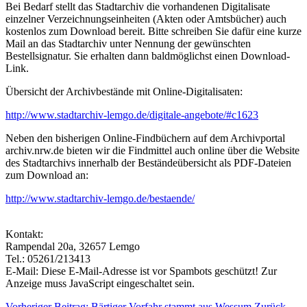
Bei Bedarf stellt das Stadtarchiv die vorhandenen Digitalisate
einzelner Verzeichnungseinheiten (Akten oder Amtsbücher) auch
kostenlos zum Download bereit. Bitte schreiben Sie dafür eine kurze
Mail an das Stadtarchiv unter Nennung der gewünschten
Bestellsignatur. Sie erhalten dann baldmöglichst einen Download-
Link.
Übersicht der Archivbestände mit Online-Digitalisaten:
http://www.stadtarchiv-lemgo.de/digitale-angebote/#c1623
Neben den bisherigen Online-Findbüchern auf dem Archivportal
archiv.nrw.de bieten wir die Findmittel auch online über die Website
des Stadtarchivs innerhalb der Beständeübersicht als PDF-Dateien
zum Download an:
http://www.stadtarchiv-lemgo.de/bestaende/
Kontakt:
Rampendal 20a, 32657 Lemgo
Tel.: 05261/213413
E-Mail:
Diese E-Mail-Adresse ist vor Spambots geschützt! Zur
Anzeige muss JavaScript eingeschaltet sein.
Vorheriger Beitrag: Bärtiger Vorfahr stammt aus Wessum
Zurück