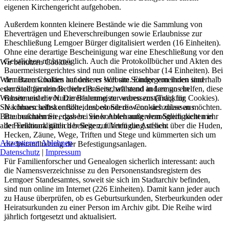
eigenen Kirchengericht aufgehoben.
Außerdem konnten kleinere Bestände wie die Sammlung von
Eheverträgen und Eheverschreibungen sowie Erlaubnisse zur
Eheschließung Lemgoer Bürger digitalisiert werden (16 Einheiten).
Ohne eine derartige Bescheinigung war eine Eheschließung vor den
Geistlichen nicht möglich. Auch die Protokollbücher und Akten des
Wir benutzen Cookies
Bauermeistergerichtes sind nun online einsehbar (14 Einheiten). Bei
den Bauerschaften handelte es sich um Sondergemeinden innerhalb
Wir nutzen Cookies auf unserer Website. Einige von ihnen sind
der Stadtgemeinde. Jeder Bauerschaft stand in Lemgo ein
essenziell für den Betrieb der Seite, während andere uns helfen, diese
Bauermeister vor. Die Bauermeister waren zuständig für
Website und die Nutzererfahrung zu verbessern (Tracking Cookies).
Nachbarschaftskonflikte, insbesondere wenn sich diese aus
Sie können selbst entscheiden, ob Sie die Cookies zulassen möchten.
Baumaßnahmen ergaben. Sie konnten außerdem Streitigkeiten in
Bitte beachten Sie, dass bei einer Ablehnung womöglich nicht mehr
der Feldmark gütlich beilegen, führten die Aufsicht über die Huden,
alle Funktionalitäten der Seite zur Verfügung stehen.
Hecken, Zäune, Wege, Triften und Stege und kümmerten sich um
Akzeptieren
Ablehnen
die Instandhaltung der Befestigungsanlagen.
Datenschutz
|
Impressum
Für Familienforscher und Genealogen sicherlich interessant: auch
die Namensverzeichnisse zu den Personenstandsregistern des
Lemgoer Standesamtes, soweit sie sich im Stadtarchiv befinden,
sind nun online im Internet (226 Einheiten). Damit kann jeder auch
zu Hause überprüfen, ob es Geburtsurkunden, Sterbeurkunden oder
Heiratsurkunden zu einer Person im Archiv gibt. Die Reihe wird
jährlich fortgesetzt und aktualisiert.