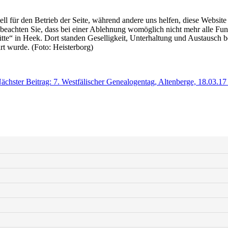
ell für den Betrieb der Seite, während andere uns helfen, diese Websit
 beachten Sie, dass bei einer Ablehnung womöglich nicht mehr alle Funk
e“ in Heek. Dort standen Geselligkeit, Unterhaltung und Austausch be
rt wurde. (Foto: Heisterborg)
ächster Beitrag: 7. Westfälischer Genealogentag, Altenberge, 18.03.1