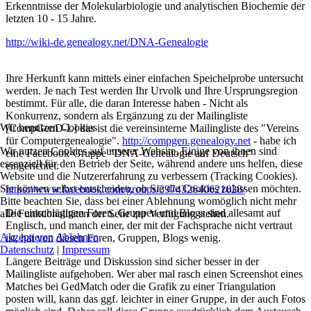
Erkenntnisse der Molekularbiologie und analytischen Biochemie der
letzten 10 - 15 Jahre.
http://wiki-de.genealogy.net/DNA-Genealogie
Ihre Herkunft kann mittels einer einfachen Speichelprobe untersucht
werden. Je nach Test werden Ihr Urvolk und Ihre Ursprungsregion
bestimmt. Für alle, die daran Interesse haben - Nicht als
Konkurrenz, sondern als Ergänzung zu der Mailingliste
Wir benutzen Cookies
[CompGenD-L] das ist die vereinsinterne Mailingliste des "Vereins
für Computergenealogie".
http://compgen.genealogy.net
- habe ich
Wir nutzen Cookies auf unserer Website. Einige von ihnen sind
eine Facebook-Gruppe "DNA-Genealogie auf Deutsch"
essenziell für den Betrieb der Seite, während andere uns helfen, diese
eingerichtet:
Website und die Nutzererfahrung zu verbessern (Tracking Cookies).
Sie können selbst entscheiden, ob Sie die Cookies zulassen möchten.
https://www.facebook.com/groups/397432640621628/
Bitte beachten Sie, dass bei einer Ablehnung womöglich nicht mehr
Die einschlägigen Foren, Gruppen und Blogs sind allesamt auf
alle Funktionalitäten der Seite zur Verfügung stehen.
Englisch, und manch einer, der mit der Fachsprache nicht vertraut
Akzeptieren
Ablehnen
ist, hat von diesen Foren, Gruppen, Blogs wenig.
Datenschutz
|
Impressum
Längere Beiträge und Diskussion sind sicher besser in der
Mailingliste aufgehoben. Wer aber mal rasch einen Screenshot eines
Matches bei GedMatch oder die Grafik zu einer Triangulation
posten will, kann das ggf. leichter in einer Gruppe, in der auch Fotos