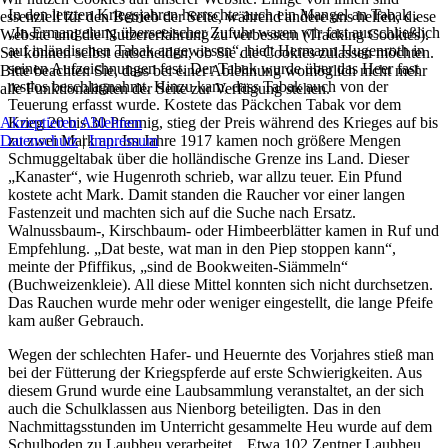
In den letzten Kriegsjahren herrschte auch ein Mangel an Tabak .
essenziell für den Betrieb der Seite, während andere uns helfen, diese
„In Ermangelung überseeischer Zufuhr waren wir fast ausschließlich
Website und die Nutzererfahrung zu verbessern (Tracking Cookies).
auf inländischen Tabak angewiesen“, hielt Hermann Hugenroth in
Sie können selbst entscheiden, ob Sie die Cookies zulassen möchten.
seinen Aufzeichnungen fest. Der Tabak wurde über das Heer fast
Bitte beachten Sie, dass bei einer Ablehnung womöglich nicht mehr
restlos beschlagnahmt. Hinzu kam, dass Tabak auch von der
alle Funktionalitäten der Seite zur Verfügung stehen.
Teuerung erfasst wurde. Kostete das Päckchen Tabak vor dem
Akzeptieren
Krieg 20 bis 30 Pfennig, stieg der Preis während des Krieges auf bis
Ablehnen
Datenschutz
zu zwei Mark an. Im Jahre 1917 kamen noch größere Mengen
|
Impressum
Schmuggeltabak über die holländische Grenze ins Land. Dieser
„Kanaster“, wie Hugenroth schrieb, war allzu teuer. Ein Pfund
kostete acht Mark. Damit standen die Raucher vor einer langen
Fastenzeit und machten sich auf die Suche nach Ersatz.
Walnussbaum-, Kirschbaum- oder Himbeerblätter kamen in Ruf und
Empfehlung. „Dat beste, wat man in den Piep stoppen kann“,
meinte der Pfiffikus, „sind de Bookweiten-Siämmeln“
(Buchweizenkleie). All diese Mittel konnten sich nicht durchsetzen.
Das Rauchen wurde mehr oder weniger eingestellt, die lange Pfeife
kam außer Gebrauch.
Wegen der schlechten Hafer- und Heuernte des Vorjahres stieß man
bei der Fütterung der Kriegspferde auf erste Schwierigkeiten. Aus
diesem Grund wurde eine Laubsammlung veranstaltet, an der sich
auch die Schulklassen aus Nienborg beteiligten. Das in den
Nachmittagsstunden im Unterricht gesammelte Heu wurde auf dem
Schulboden zu Laubheu verarbeitet. „Etwa 102 Zentner Laubheu