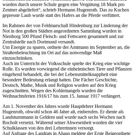
wurden durch unsere Schule gegen eine Vergütung 18 Mark pro
Zentner abgeliefert“, schrieb Hermann Hugenroth. Das zu Kuchen
gepresste Laub wurde statt des Hafers an die Pferde verfüttert.
Im Rahmen der von Feldmarschall Hindenburg zur Linderung der
Not in den großen Städten angeordneten Sammlung wurden in
Nienborg 500 Pfund Fleisch- und Fettwaren gesammelt und zur
Zentralstelle nach Dortmund versandt.
Um Energie zu sparen, ordnete der Amtmann im September an, die
Straßenbeleuchtung im Ort auf das notwendige Maß
einzuschränken.
Auch im Unterricht der Volksschule spielte der Krieg eine wichtige
Rolle. Es wurden vorwiegend die einheimischen Tiere und Pflanzen
eingehend behandelt, die bei der Lebensmittelknappheit eine
besondere Bedeutung erlangt hatten. Die Fächer Geschichte,
Deutsch, Mathe, Musik und Religion wurden auf den Krieg
zugeschnitten. Wegen des Kohlemangels wurden die
Weihnachtsferien 1916/17 bis zum 15. Januar 1917 verlängert.
Am 1. November des Jahres wurde Hauptlehrer Hermann
Hugenroth, obwohl schon 46 Jahre alt, einberufen. Er diente als
Landsturmmann in Geldern und wurde nach sechs Wochen nach
Bocholt versetzt. Während seiner Abwesenheit wurden die vier
Schulklassen von den drei Lehrerinnen versorgt.
Auf Anfrage des Landrats in Ahaus meldete der Erste Beigeordnete