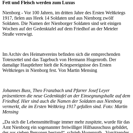
Fett und Fleisch werden zum Luxus
Nienborg - Vor 100 Jahren, im dritten Jahre des Ersten Weltkriegs
1917, fielen aus Heek 14 Soldaten und aus Nienborg zwölf
Soldaten. Die Namen der Nienborger Soldaten sind seit einigen
Wochen auf der Gedenktafel auf dem Friedhof an der Meteler
Straße verewigt.
Im Archiv des Heimatvereins befinden sich die entsprechenden
Totenzettel und das Tagebuch von Hermann Hugenroth. Der
damalige Hauptlehrer hielt die Kriegsereignisse des Ersten
Weltkrieges in Nienborg fest. Von Martin Mensing
Johannes Buss, Theo Franzbach und Pfarrer Josef Leyer
präsentieren die neue Gedenktafel an der Einsegnungshalle auf dem
Friedhof. Hier sind auch die Namen der Soldaten aus Nienborg
vermerkt, die im Ersten Weltkrieg 1917 gefallen sind. Foto: Martin
Mensing
„Da sich die Lebensmittelfrage immer mehr zuspitzte, wurde für das
Amt Nienborg ein sogenannter freiwilliger Hilfsausschuss gebildet,
der aus sieben Personen bestand“, schrieb Hugenroth . Vorsitzender