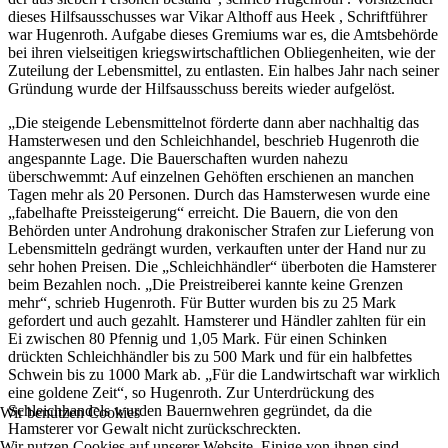
dieses Hilfsausschusses war Vikar Althoff aus Heek , Schriftführer
war Hugenroth. Aufgabe dieses Gremiums war es, die Amtsbehörde
bei ihren vielseitigen kriegswirtschaftlichen Obliegenheiten, wie der
Zuteilung der Lebensmittel, zu entlasten. Ein halbes Jahr nach seiner
Gründung wurde der Hilfsausschuss bereits wieder aufgelöst.
„Die steigende Lebensmittelnot förderte dann aber nachhaltig das
Hamsterwesen und den Schleichhandel, beschrieb Hugenroth die
angespannte Lage. Die Bauerschaften wurden nahezu
überschwemmt: Auf einzelnen Gehöften erschienen an manchen
Tagen mehr als 20 Personen. Durch das Hamsterwesen wurde eine
„fabelhafte Preissteigerung“ erreicht. Die Bauern, die von den
Behörden unter Androhung drakonischer Strafen zur Lieferung von
Lebensmitteln gedrängt wurden, verkauften unter der Hand nur zu
sehr hohen Preisen. Die „Schleichhändler“ überboten die Hamsterer
beim Bezahlen noch. „Die Preistreiberei kannte keine Grenzen
mehr“, schrieb Hugenroth. Für Butter wurden bis zu 25 Mark
gefordert und auch gezahlt. Hamsterer und Händler zahlten für ein
Ei zwischen 80 Pfennig und 1,05 Mark. Für einen Schinken
drückten Schleichhändler bis zu 500 Mark und für ein halbfettes
Schwein bis zu 1000 Mark ab. „Für die Landwirtschaft war wirklich
eine goldene Zeit“, so Hugenroth. Zur Unterdrückung des
Schleichhandels wurden Bauernwehren gegründet, da die
Wir benutzen Cookies
Hamsterer vor Gewalt nicht zurückschreckten.
Wir nutzen Cookies auf unserer Website. Einige von ihnen sind