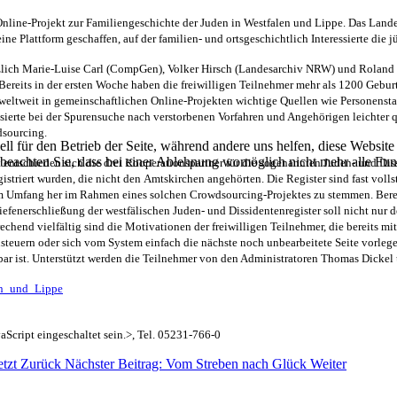
 Online-Projekt zur Familiengeschichte der Juden in Westfalen und Lippe. Das La
 Plattform geschaffen, auf der familien- und ortsgeschichtlich Interessierte die 
lich Marie-Luise Carl (CompGen), Volker Hirsch (Landesarchiv NRW) und Roland Lin
ereits in der ersten Woche haben die freiwilligen Teilnehmer mehr als 1200 Geburte
eltweit in gemeinschaftlichen Online-Projekten wichtige Quellen wie Personenstan
essierte bei der Spurensuche nach verstorbenen Vorfahren und Angehörigen leichter
dsourcing.
ell für den Betrieb der Seite, während andere uns helfen, diese Websit
 beachten Sie, dass bei einer Ablehnung womöglich nicht mehr alle Funk
 entschieden sich die drei Kooperationspartner für die sogenannten Juden- und Dis
egistriert wurden, die nicht den Amtskirchen angehörten. Die Register sind fast 
om Umfang her im Rahmen eines solchen Crowdsourcing-Projektes zu stemmen. Bereit
 Tiefenerschließung der westfälischen Juden- und Dissidentenregister soll nicht n
echend vielfältig sind die Motivationen der freiwilligen Teilnehmer, die bereits mi
steuern oder sich vom System einfach die nächste noch unbearbeitete Seite vorleg
gbar ist. Unterstützt werden die Teilnehmer von den Administratoren Thomas Dicke
len_und_Lippe
Script eingeschaltet sein.
>, Tel. 05231-766-0
etzt
Zurück
Nächster Beitrag: Vom Streben nach Glück
Weiter