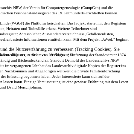
ndesarchiv NRW, der Verein für Computergenealogie (CompGen) und die
jüdischen Personenstandsregister des 19. Jahrhunderts erschließen können.
de (WGGF) die Plattform freischalten. Das Projekt startet mit den Registern
n, Heiraten und Todesfälle erfasst. Weitere Teilnehmer sind
dsregister, Adressbücher, Auswandererverzeichnisse, Gefallenenlisten,
 quellenbasierte Informationen ermitteln kann. Mit dem Projekt „JuWeL“ beginnt
e und die Nutzererfahrung zu verbessern (Tracking Cookies). Sie
tionalitäten der Seite zur Verfügung stehen.
sidentenregister, in denen von 1815 bis zur Einführung der Standesämter 1874
vollständig und flächendeckend am Standort Detmold des Landesarchivs NRW
s im vergangenen Jahr hat das Landesarchiv digitale Kopien der Register ins
ur den Nachkommen und Angehörigen weltweit die private Familienforschung
t der Erfassung begonnen haben. Jeder Interessierte kann sich auf der
en lassen kann. Einzige Voraussetzung ist eine gewisse Erfahrung mit dem Lesen
l und David Merschjohann.