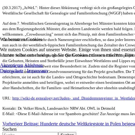
(30.3.2017) „JuWeL”: Hinter dieser Abkürzung verbirgt sich ein großangelegtes
Westfälische Gesellschaft für Genealogie und Familienforschung (WGGF) haben eine
Auf dem 7. Westfälischen Genealogentag in Altenberge bei Münster konnten kürz
aus dem Regierungsbezirk Münster, die anderen Landesteile werden bald folgen. B
willkommen. „Crowdsourcing” nennt sich das Prinzip, mit dem Familienforscher w
Wir benutzen Cookies
Grabsteine und vieles mehr durch Namenregister erschließen, so dass jeder Inter
nun auch in der westfälisch-lippischen Familienforschung das Zeitalter des Crow
Wir nutzen Cookies auf unserer Website. Einige von ihnen sind essenzi
können selbst entscheiden, ob Sie die Cookies zulassen möchten. Bitte
Auf der Suche nach einem geeigneten Quellenbestand für ein solches Pilotprojekt
die Geburten, Heiraten und Sterbefälle jener Einwohner Westfalens und Lippes r
Akzeptieren
Ablehnen
erhalten, was deutschlandweit eine Besonderheit ist. Zudem sind die Register v
Datenschutz
|
Impressum
Netz gestellt und damit die Grundvoraussetzung für das Projekt geschaffen. Die
erleichtern, sie ist auch für die Landes- und Ortsgeschichte bedeutsam. Dementspr
Projektseite anmelden und beteiligen, wobei er entweder einen bestimmten Ort an
alter Handschriften, die für Familien- und Heimatforscher aber ohnehin unabdin
URL:
http://wiki-de.genealogy.net/Juden-_und_Dissidentenregister_in_Westfa
Kontakt: Dr. Volker Hirsch, Landesarchiv NRW Abt. OWL in Detmold
E-Mail: <
Diese E-Mail-Adresse ist vor Spambots geschützt! Zur Anzeige muss Java
Vorheriger Beitrag: Hunderte deutsche Weltkriegstote in Polen beiges
Suchen