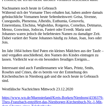
Nachnamen noch heute in Gebrauch
Während sich der Vorname Theo erhalten hat, haben andere damals
gebräuchliche Vornamen heute Seltenheitswert: Geisa, Sivenne,
Cunegundis, Phenenna, Alheidis, Euthumia, Genovefa,
Emerentiana, Elschina, Wigboldus, Rotgerus, Cornelius, Detmarus,
Menso, Goswinus, Jodocus, Fastert oder Everdt. Maria und
Johannes waren jedoch die beliebtesten Namen zu damaliger Zeit.
Dabei variiert der Name Johannes häufig zu Johan, Joan, Joes oder
Jois.
Im Jahr 1664 hoben fünf Paten ein kleines Mädchen aus der Taufe –
und vergaßen anschließend, den Namen des Kindes eintragen zu
lassen. Vielleicht war es ein besonders freudiges Ereignis...
Interessant sind auch Familiennamen wie Maes, Printz, Smits,
Rosehrs und Crines, die es bereits vor der Entstehung des
Kirchenbuches in Nienborg gab und die noch heute in Gebrauch
sind.
Westfälische Nachrichten Mittwoch 23.12.2020
https://www.wn.de/Muensterland/Kreis-Borken/Nienborg/4336379-
Theo-Franzbach-entziffert-das-Nienborger-Kirchenbuch-Nr.-1-Mit-