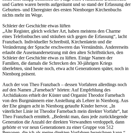
und Garten waren bereits aufgeräumt und so stand der Erfassung der
Geburten- und Eheregister des ersten Nienborger Kirchenbuchs
nichts mehr im Wege.
Schleier der Geschichte etwas lüften
„Alte Register, gleich welcher Art, haben meistens den Charme
eines Telefonbuches und sträuben sich gegen die Erfassung“, lacht
Franzbach. Individueller Schreibstil, Kirchenlatein und die
Veränderung der Sprache erschweren das Verständnis. Andererseits
erlaubt die Auseinandersetzung mit den alten Schriftstücken, den
Schleier der Geschichte etwas zu lüften. Einige Namen der
Familien, die damals die Schrecken des 30-jährigen Kriegs
überlebten, sind heute noch, etwa acht Generationen später, noch in
Nienborg präsent.
Auch der von Theo Franzbach – dessen Vorfahren allerdings noch
auf den Namen „Farnebach“ hörten: Auf Empfehlung des
Archidiakons erhielt der Küster und Organist Theodor Farnebach
von den Burgmännern eine Anstellung als Lehrer in Nienborg. Aus
der Ehe gingen acht in Nienborg getaufte Kinder hervor. „In
väterlicher Linie ist Theodor Farnebach mein direkter Vorfahr“, hat
Theo Franzbach ermittelt. „Bedenkt man, dass jede zurückliegende
Generation die Anzahl der direkten Verwandten verdoppelt, dann
gehörte er vor neun Generationen zu einer Gruppe von 512
Personen, die ich als meine direkten Vorfahren bezeichnen kann.“