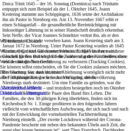
Dnica Trinit 1645 – der 16. Sonntag (Dominica) nach Trinitatis
entpuppt sich zum Beispiel als der 1. Oktober 1645. Joann
Kestering stammte aus Schöppingen, 1636 setzte der Archidiakon
ihn als Pastor in Nienborg ein. Am 13. November 1667 erlitt er
einen Schlaganfall – die gesundheitliche Beeinträchtigung mit
linksseitiger Lähmung ist in seiner Handschrift deutlich erkennbar.
Sein Neffe, der Vicar Joannes Schmeltzer vertrat ihn, als er den
Pfarrdienst nicht mehr versehen kann. Joann Kestering starb am 3.
Wir benutzen Cookies
Januar 1672 in Nienborg. Unter Pastor Kestering wurden ab 1645
Wir nutzen Cookies auf unserer Website. Einige von ihnen sind
Kirche, Orgel und Glockenturm renoviert. 1648 lässt er zwei neue
essenziell für den Betrieb der Seite, während andere uns helfen, diese
Glocken gießen und sorgt für die Erneuerung des Kircheninventars
Website und die Nutzererfahrung zu verbessern (Tracking Cookies).
und der liturgischen Geräte.
Sie können selbst entscheiden, ob Sie die Cookies zulassen möchten.
Bitte beachten Sie, dass bei einer Ablehnung womöglich nicht mehr
Bevölkerung war stark dezimiert
alle Funktionalitäten der Seite zur Verfügung stehen.
Der 30-jährige Krieg war noch nicht vorbei, die Bevölkerung
Nienborgs stark dezimiert. Um eine Familie zu gründen, war die
Akzeptieren
Ablehnen
Zeit denkbar schlecht – und trotzdem besiegelten noch im Oktober
Datenschutz
|
Impressum
1644 zwei hoffnungsvolle Paare den Bund fürs Leben. Die
Familien, die den 30-jährigen Krieg überlebten, finden sich im
Kirchenbuch Nr. 1. Einige profitieren in den folgenden Jahren
vielleicht vom wirtschaftlichen Aufschwung, der sich nach und nach
mit der Entwicklung der vorindustriellen Tuchherstellung in
Nienborg einstellt. „Der zweite Lockdown während der Corona-
Pandemie bescherte mir neben den bekannten Übeln auch Zeit, die
sonst eher knapp bemessen ist“, sagt Theo Franzbach. Dachboden