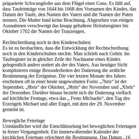
präparierte Schwungfeder aus dem Flügel einer Gans. Es fällt auf,
dass Taufeinträge von 1644 bis 1668 den Vornamen des Kindes, das
Datum der Taufe, den Namen des Vaters und die Namen der Paten
nennen. Die Mutter fand keine Beachtung. Abgesehen von einigen
Ausnahmen verschweigt das knapp gehaltene Heiratsregister bis
Oktober 1702 die Namen der Trauzeugen.
Rechtschreibung noch in den Kinderschuhen
Es ist zu beobachten, dass die Entwicklung der Rechtschreibung
noch in den Kinderschuhen steckte. Man schrieb nach Gehör. Im
Taufregister ist in gleicher Zeile der Nachname eines Kindes
gelegentlich anders notiert als der des Vaters. Aus heutiger Sicht
komplizieren einige Besonderheiten der Datierung die zeitliche
Bestimmung der Ereignisse. Die vier letzten Monate des Jahres
erscheinen oft in einer heute ungewohnten Form: „7bris“ ist der
September, „8bris“ der Oktober, „9bris“ der November und „Xbris“
der Dezember. Darüber hinaus bezieht sich die Datierung vielfach
auf kirchliche Festtage, etwa das „ Festo Michaelis“, den Tag des
Erzengels Michael und aller Engel, mit dem der 29. November
gemeint ist.
Bewegliche Feiertage
Umständlicher wird die Entschlüsselung bei beweglichen Feiertagen
in ferner Vergangenheit. Ein immerwährender Kalender der
kirchlichen Feiertage erleichtert die Bestimmung. Das Datum „16