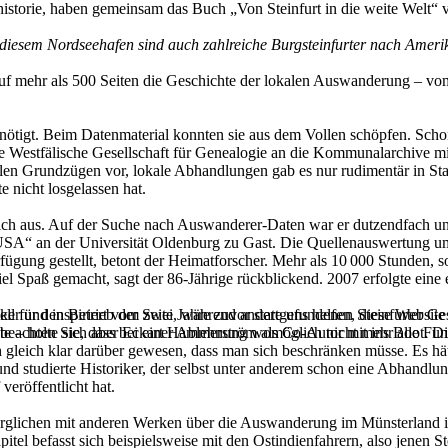
storie, haben gemeinsam das Buch „Von Steinfurt in die weite Welt“ v
diesem Nordseehafen sind auch zahlreiche Burgsteinfurter nach Amerik
f mehr als 500 Seiten die Geschichte der lokalen Auswanderung – vo
enötigt. Beim Datenmaterial konnten sie aus dem Vollen schöpfen. Sch
e Westfälische Gesellschaft für Genealogie an die Kommunalarchive mit 
len Grundzügen vor, lokale Abhandlungen gab es nur rudimentär in Sta
 nicht losgelassen hat.
sich aus. Auf der Suche nach Auswanderer-Daten war er dutzendfach u
SA“ an der Universität Oldenburg zu Gast. Die Quellenauswertung umf
fügung gestellt, betont der Heimatforscher. Mehr als 10 000 Stunden, so
l Spaß gemacht, sagt der 86-Jährige rückblickend. 2007 erfolgte eine e
ell für den Betrieb der Seite, während andere uns helfen, diese Websit
er und inspiriert vom zwei Jahre zuvor stattgefundenen Steinfurter Ge
 beachten Sie, dass bei einer Ablehnung womöglich nicht mehr alle Funk
te – holte sich aber Eckart Hammerström als Co-Autor mit ins Boot. 
ch gleich klar darüber gewesen, dass man sich beschränken müsse. Es h
nd studierte Historiker, der selbst unter anderem schon eine Abhandlun
veröffentlicht hat.
erglichen mit anderen Werken über die Auswanderung im Münsterland in
itel befasst sich beispielsweise mit den Ostindienfahrern, also jenen St