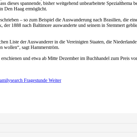
s dieses spannende, bisher weitgehend unbearbeitete Spezialthema ber
 in Den Haag ermöglicht.
eschrieben – so zum Beispiel die Auswanderung nach Brasilien, die ei
der 1888 nach Baltimore auswanderte und seinem in Stemmert geblieb
chen Liste der Auswanderer in die Vereinigten Staaten, die Niederlande,
iben wollen“, sagt Hammerström.
rg erschienen und etwa ab Mitte Dezember im Buchhandel zum Preis von
Familysearch Fragestunde
Weiter