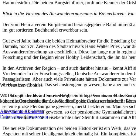
Hammerström. Die beiden Burgsteinfurter, profunde Kenner der Ortshi
Blick in die Vitrinen des Auswanderermuseums in Bremerhaven: Von 
Der vom Heimatverein Burgsteinfurt herausgegebene Band umreißt au
im gut sortierten Buchhandel erwerbbar sein.
Gut zwei Jahre haben die beiden Heimatforscher für die Erstellung b
Damals, noch zu Zeiten des Stadtarchivars Hans-Walter Pries , war di
Auswandererforschung zu erschließen. Diese lag lange nur in regiona
Forschung und der Beginn einer Hobby-Leidenschaft, die ihn bis heute
In den Archiven der Region – und auch darüber hinaus – kennt Alff 
Vreden oder in der Forschungsstelle „Deutsche Auswanderer in den U
Passagierlisten. Aber auch viele Privatleute hätten Dokumente zur Ver
Recherche verbracht. Das sei anstrengend gewesen, habe aber auch vie
Wir benutzen Cookies
Wir nutzen Cookies auf unserer Website. Einige von ihnen sind essenzi
2018 fragte der Heimatverein Burgsteinfurt in Person von Hans Knöpk
können selbst entscheiden, ob Sie die Cookies zulassen möchten. Bitte
über die Geschichte der Auswanderung vor Ort zu verfassen. Er konn
sei eine große Fleißaufgabe gewesen, merkt Letzterer an. Man sei si
Akzeptieren
Ablehnen
die Vorarbeit von Alff gewesen, so der pensionierte Gymnasiallehrer u
Datenschutz
|
Impressum
Buch über historische Reiseberichte über Steinfurt zusammen mit Alff 
Die neueste Dokumentation der beiden Historiker ist ein Werk, das v
Aspekten mit seiner Detailgenauigkeit einmalig ist. Ein komplettes Kap