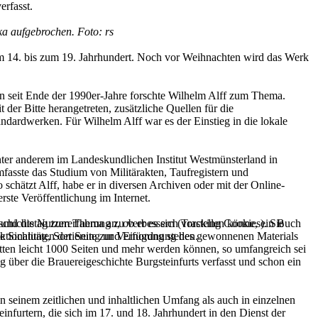
erfasst.
a aufgebrochen. Foto: rs
m 14. bis zum 19. Jahrhundert. Noch vor Weihnachten wird das Werk
on seit Ende der 1990er-Jahre forschte Wilhelm Alff zum Thema.
der Bitte herangetreten, zusätzliche Quellen für die
ndardwerken. Für Wilhelm Alff war es der Einstieg in die lokale
nter anderem im Landeskundlichen Institut Westmünsterland in
asste das Studium von Militärakten, Taufregistern und
 schätzt Alff, habe er in diversen Archiven oder mit der Online-
rste Veröffentlichung im Internet.
e und die Nutzererfahrung zu verbessern (Tracking Cookies). Sie
schichtstag zum Thema an, ob er es sich vorstellen könne, ein Buch
tionalitäten der Seite zur Verfügung stehen.
Die Sichtung, Sortierung und Einordnung des gewonnenen Materials
ätten leicht 1000 Seiten und mehr werden können, so umfangreich sei
g über die Brauereigeschichte Burgsteinfurts verfasst und schon ein
 seinem zeitlichen und inhaltlichen Umfang als auch in einzelnen
einfurtern, die sich im 17. und 18. Jahrhundert in den Dienst der