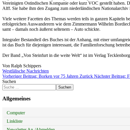
Vereinigten Ostindischen Kompanie oder kurz VOC gestellt haben. Das
Alff. Sie habe ihm den Zugang zum niederländischen Nationalarchiv
Viele weitere Facetten des Themas werden teils in ganzen Kapiteln b
erfolgreichen Auswanderern wie dem Zimmermann Wilhelm Bordieck, 
samt – damals noch äußerst seltenem – Auto schickte.
Integraler Bestandteil des Buches ist der Anhang, mit einer umfangrei
ist das Buch für diejenigen interessant, die Familienforschung betre
Der Band „Von Steinfurt in die weite Welt“ ist im Verlag Tecklenbo
Von Ralph Schippers
Westfälische Nachrichten
Vorheriger Beitrag: Borken vor 75 Jahren
Zurück
Nächster Beitrag: 
Suchen
Suchen
Allgemeines
Computer
Linkliste
Newsletter An-/Abmelden