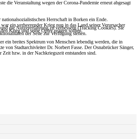
sste die Veranstaltung wegen der Corona-Pandemie erneut abgesagt
nationalsozialistischen Herrschaft in Borken ein Ende.
ht war ein verheerender Krieg nun in das Land seiner Verursacher
e und die Nutzererfahrung zu verbessern (Tracking Cookies). Sie
den Krieg und seine Opfer prägen sollten.
tionalitäten der Seite zur Verfügung stehen.
r ein breites Spektrum von Menschen lebendig werden, die in
xte von Stadtarchivleiter Dr. Norbert Fasse. Der Osnabrücker Sänger,
 Zeit bzw. in der Nachkriegszeit entstanden sind.