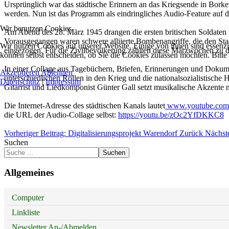
Ursprünglich war das städtische Erinnern an das Kriegsende in Bor
werden. Nun ist das Programm als eindringliches Audio-Feature auf
Wir benutzen Cookies
Am Abend des 28. März 1945 drangen die ersten britischen Soldaten vo
Vorausgegangen waren schwere alliierte Bombenangriffe, die den Stadt
Wir nutzen Cookies auf unserer Website. Einige von ihnen sind essenzi
eingezogen. Für die Zivilbevölkerung zählten diese Märzwochen zu de
können selbst entscheiden, ob Sie die Cookies zulassen möchten. Bitte
In einer Collage aus Tagebüchern, Briefen, Erinnerungen und Dokum
Akzeptieren
Ablehnen
unterschiedlichen Rollen in den Krieg und die nationalsozialistische 
Datenschutz
|
Impressum
Gitarrist und Liedkomponist Günter Gall setzt musikalische Akzente m
Die Internet-Adresse des städtischen Kanals lautet
www.youtube.com/
die URL der Audio-Collage selbst:
https://youtu.be/zOc2YfDKKC8
Vorheriger Beitrag: Digitalisierungsprojekt Warendorf
Zurück
Nächste
Suchen
Suchen
Allgemeines
Computer
Linkliste
Newsletter An-/Abmelden