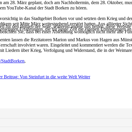
ken am 28. März geplant, doch am Nachholtermin, dem 28. Oktober, mu
 dem YouTube-Kanal der Stadt Borken zu hören.
rsichtig in das Stadtgebiet Borken vor und setzten dem Krieg und der 
kern seit Mitte März weitestgehend zerstört hatten. Aus alliierter Sic
ell für den Betrieb der Seite, während andere uns helfen, diese Websit
njenigen Erfahrungen, die für lange Zeit die eigenen Erinnerungen an 
 beachten Sie, dass bei einer Ablehnung womöglich nicht mehr alle Funk
enten lassen die Rezitatoren Marion und Markus von Hagen aus Münste
Herrschaft involviert waren. Eingeleitet und kommentiert werden die Te
it Liedern über Krieg, Verfolgung und Widerstand, die in der Weimarer
StadtBorken
,
r Beitrag: Von Steinfurt in die weite Welt
Weiter