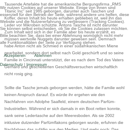
Tausende Artefakte hat die amerikanische Bergungsfirma „RMS
Wir nutzen Cookies auf unserer Website. Einige von ihnen sind
Titanic Inc“ seit 1985 geborgen, darunter auch Taschen und
essenziell für den Betrieb der Seite, während andere uns helfen, diese
Koffer, deren Inhalt bis heute erhalten geblieben ist, weil ihn das
Website und die Nutzererfahrung zu verbessern (Tracking Cookies).
Leder vor Mikroben schützte. Antons Tasche ist nicht darunter.
Sie können selbst entscheiden, ob Sie die Cookies zulassen möchten.
Zum Inhalt wird sich in der Familie aber bis heute erzählt, es
Bitte beachten Sie, dass bei einer Ablehnung womöglich nicht mehr
müssen wertvolle Nuggets darunter gewesen sein. Demnach
alle Funktionalitäten der Seite zur Verfügung stehen.
habe Anton nicht als Schmied in einer südafrikanischen Miene
gearbeitet, sondern dort selbst nach Gold geschürft und so seine
Akzeptieren
Ablehnen
Familie in Cincinnati unterstützt, der es nach dem Tod des Vaters
Datenschutz
|
Impressum
Gerhard und gescheiterten Geschäftsversuchen wirtschaftlich
nicht rosig ging.
Sollte die Tasche jemals geborgen werden, hätte die Familie wohl
keinen Anspruch darauf. Es würde ihr ergehen wie den
Nachfahren von Adolphe Saalfeld, einem deutschen Parfüm-
Industriellen. Während er sich damals in ein Boot retten konnte,
sank seine Ledertasche auf den Meeresboden. Als sie 2002
inklusive dutzender Parfümflakons geborgen wurde, erfuhren die
Nachfahren das zufällig aus den Medien. Und mehr noch: Das