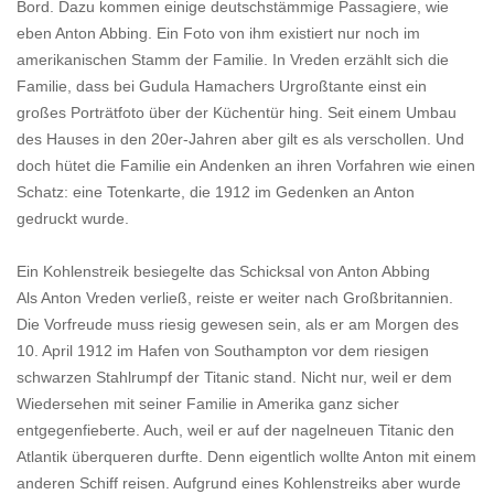
Bord. Dazu kommen einige deutschstämmige Passagiere, wie
eben Anton Abbing. Ein Foto von ihm existiert nur noch im
amerikanischen Stamm der Familie. In Vreden erzählt sich die
Familie, dass bei Gudula Hamachers Urgroßtante einst ein
großes Porträtfoto über der Küchentür hing. Seit einem Umbau
des Hauses in den 20er-Jahren aber gilt es als verschollen. Und
doch hütet die Familie ein Andenken an ihren Vorfahren wie einen
Schatz: eine Totenkarte, die 1912 im Gedenken an Anton
gedruckt wurde.
Ein Kohlenstreik besiegelte das Schicksal von Anton Abbing
Als Anton Vreden verließ, reiste er weiter nach Großbritannien.
Die Vorfreude muss riesig gewesen sein, als er am Morgen des
10. April 1912 im Hafen von Southampton vor dem riesigen
schwarzen Stahlrumpf der Titanic stand. Nicht nur, weil er dem
Wiedersehen mit seiner Familie in Amerika ganz sicher
entgegenfieberte. Auch, weil er auf der nagelneuen Titanic den
Atlantik überqueren durfte. Denn eigentlich wollte Anton mit einem
anderen Schiff reisen. Aufgrund eines Kohlenstreiks aber wurde