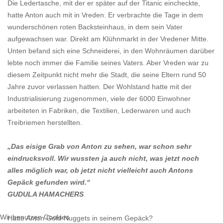
Die Ledertasche, mit der er später auf der Titanic eincheckte,
hatte Anton auch mit in Vreden. Er verbrachte die Tage in dem
wunderschönen roten Backsteinhaus, in dem sein Vater
aufgewachsen war. Direkt am Klühnmarkt in der Vredener Mitte.
Unten befand sich eine Schneiderei, in den Wohnräumen darüber
lebte noch immer die Familie seines Vaters. Aber Vreden war zu
diesem Zeitpunkt nicht mehr die Stadt, die seine Eltern rund 50
Jahre zuvor verlassen hatten. Der Wohlstand hatte mit der
Industrialisierung zugenommen, viele der 6000 Einwohner
arbeiteten in Fabriken, die Textilien, Lederwaren und auch
Treibriemen herstellten.
„Das eisige Grab von Anton zu sehen, war schon sehr
eindrucksvoll. Wir wussten ja auch nicht, was jetzt noch
alles möglich war, ob jetzt nicht vielleicht auch Antons
Gepäck gefunden wird.“
GUDULA HAMACHERS
Wir benutzen Cookies
Hatte Anton Gold-Nuggets in seinem Gepäck?