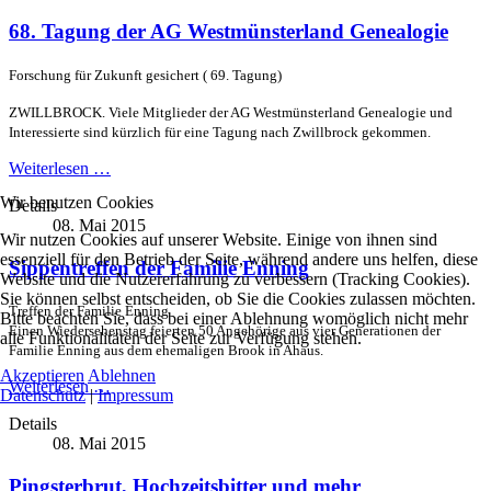
68. Tagung der AG Westmünsterland Genealogie
Forschung für Zukunft gesichert ( 69. Tagung)
ZWILLBROCK. Viele Mitglieder der AG Westmünsterland Genealogie und
Interessierte sind kürzlich für eine Tagung nach Zwillbrock gekommen.
Weiterlesen …
Wir benutzen Cookies
Details
08. Mai 2015
Wir nutzen Cookies auf unserer Website. Einige von ihnen sind
essenziell für den Betrieb der Seite, während andere uns helfen, diese
Sippentreffen der Familie Enning
Website und die Nutzererfahrung zu verbessern (Tracking Cookies).
Sie können selbst entscheiden, ob Sie die Cookies zulassen möchten.
Treffen der Familie Enning
Bitte beachten Sie, dass bei einer Ablehnung womöglich nicht mehr
Einen Wiedersehenstag feierten 50 Angehörige aus vier Generationen der
alle Funktionalitäten der Seite zur Verfügung stehen.
Familie Enning aus dem ehemaligen Brook in Ahaus.
Akzeptieren
Ablehnen
Weiterlesen …
Datenschutz
|
Impressum
Details
08. Mai 2015
Pingsterbrut, Hochzeitsbitter und mehr