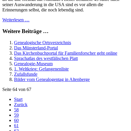
seiner Auswanderung in die USA sind es vor allem die
Erinnerungen selbst, die noch lebendig sind.
Weiterlesen …
Weitere Beiträge …
Genealogische Ortsverzeichnis
Das Münsterland-Portal
Das Kirchenbuchportal für Familienforscher geht online
Sprachatlas des westfälischen Platt
Genealogie-Museum
1. Weltkrieg: Gefangenenliste
Zufallsfunde
Bilder vom Genealogentag in Altenberge
Seite 64 von 67
Start
Zurück
58
59
60
61
62