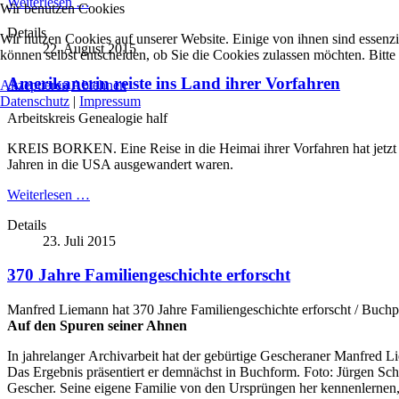
Weiterlesen …
Wir benutzen Cookies
Details
Wir nutzen Cookies auf unserer Website. Einige von ihnen sind essenzi
22. August 2015
können selbst entscheiden, ob Sie die Cookies zulassen möchten. Bitte
Amerikanerin reiste ins Land ihrer Vorfahren
Akzeptieren
Ablehnen
Datenschutz
|
Impressum
Arbeitskreis Genealogie half
KREIS BORKEN. Eine Reise in die Heimai ihrer Vorfahren hat jetzt 
Jahren in die USA ausgewandert waren.
Weiterlesen …
Details
23. Juli 2015
370 Jahre Familiengeschichte erforscht
Manfred Liemann hat 370 Jahre Familiengeschichte erforscht / Buchp
Auf den Spuren seiner Ahnen
In jahrelanger Archivarbeit hat der gebürtige Gescheraner Manfred Li
Das Ergebnis präsentiert er demnächst in Buchform. Foto: Jürgen Sch
Gescher. Seine eigene Familie von den Ursprüngen her kennenlerne