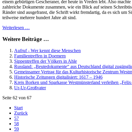
einem gebürtigen Gescheraner, der heute in Vreden lebt. Also machte
zahlreiche Dokumente zusammen, wie ein Blick auf seinen Schreibtisch
Ränder sind ausgefranst, die Schrift wirkt fremdartig, da es sich um Sü
teilweise mehrere hundert Jahre alt sind.
Weiterlesen …
Weitere Beiträge …
Aufruf - Wer kennt diese Menschen
Familientreffen in Doemern
Sippentreffen der Völkers in Ahle
Russland: „Beutedokumente“ aus Deutschland digital zugängli
Gemeinsamer Vertrag für das Kulturhistorische Zentrum Westm
Historische Zeitungen digitalisiert: 1617 – 1946
Kreis Borken und Sparkasse Westmünsterland verleihen „Fel
Ur-Ur-Großvater
Seite 62 von 67
Start
Zurück
57
58
59