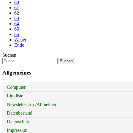
60
61
62
63
64
65
66
Weiter
Ende
Suchen
Suchen
Allgemeines
Computer
Linkliste
Newsletter An-/Abmelden
Datenbestand
Datenschutz
Impressum