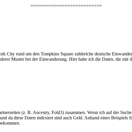
===========================
York City rund um den Tompkins Square zahlreiche deutsche Einwande
rer Muster bei der Einwanderung. Hier habe ich die Daten, die mir der
 Partnerseiten (z. B. Ancestry, Fold3) zusammen. Wenn ich auf der Su
it und da diese Daten indexiert sind auch Geld. Anhand eines Beispiels
u bekommen.