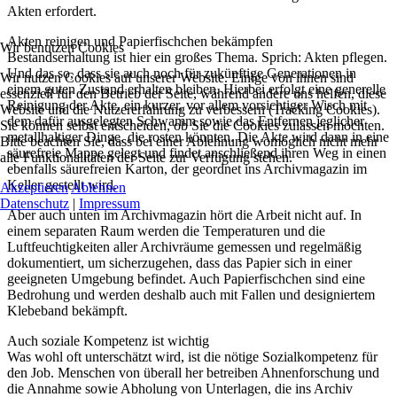
Akten erfordert.
Akten reinigen und Papierfischchen bekämpfen
Wir benutzen Cookies
Bestandserhaltung ist hier ein großes Thema. Sprich: Akten pflegen.
Und das so, dass sie auch noch für zukünftige Generationen in
Wir nutzen Cookies auf unserer Website. Einige von ihnen sind
einem guten Zustand erhalten bleiben. Hierbei erfolgt eine generelle
essenziell für den Betrieb der Seite, während andere uns helfen, diese
Reinigung der Akte, ein kurzer, vor allem vorsichtiger Wisch mit
Website und die Nutzererfahrung zu verbessern (Tracking Cookies).
dem dafür ausgelegten Schwamm sowie das Entfernen jeglicher
Sie können selbst entscheiden, ob Sie die Cookies zulassen möchten.
metallhaltiger Dinge, die rosten könnten. Die Akte wird dann in eine
Bitte beachten Sie, dass bei einer Ablehnung womöglich nicht mehr
säurefreie Mappe gelegt und findet anschließend ihren Weg in einen
alle Funktionalitäten der Seite zur Verfügung stehen.
ebenfalls säurefreien Karton, der geordnet ins Archivmagazin im
Keller gestellt wird.
Akzeptieren
Ablehnen
Datenschutz
|
Impressum
Aber auch unten im Archivmagazin hört die Arbeit nicht auf. In
einem separaten Raum werden die Temperaturen und die
Luftfeuchtigkeiten aller Archivräume gemessen und regelmäßig
dokumentiert, um sicherzugehen, dass das Papier sich in einer
geeigneten Umgebung befindet. Auch Papierfischchen sind eine
Bedrohung und werden deshalb auch mit Fallen und designiertem
Klebeband bekämpft.
Auch soziale Kompetenz ist wichtig
Was wohl oft unterschätzt wird, ist die nötige Sozialkompetenz für
den Job. Menschen von überall her betreiben Ahnenforschung und
die Annahme sowie Abholung von Unterlagen, die ins Archiv