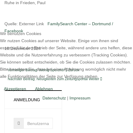
Ruhe in Frieden, Paul
Quelle: Externer Link
FamilySearch Center – Dortmund /
Facebook
Wir benutzen Cookies
Wir nutzen Cookies auf unserer Website. Einige von ihnen sind
essenziell für den Betrieb der Seite, während andere uns helfen, diese
18.Dezember 2024
Website und die Nutzererfahrung zu verbessern (Tracking Cookies).
Sie können selbst entscheiden, ob Sie die Cookies zulassen möchten.
Bitte beachten Sie, dass bei einer Ablehnung womöglich nicht mehr
Vorheriger Beitrag: Wenig Speichel
Zurück
alle Funktionalitäten der Seite zur Verfügung stehen.
Nächster Beitrag: Neuigkeiten zum Zeitungsportal
Weiter
Akzeptieren
Ablehnen
Datenschutz
|
Impressum
ANMELDUNG