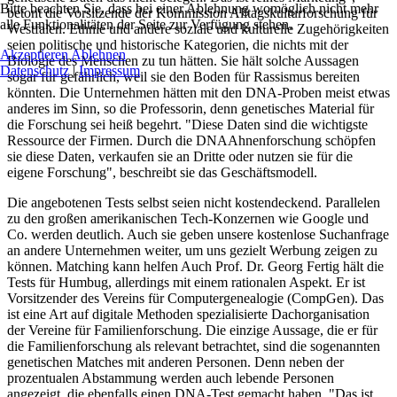
Bitte beachten Sie, dass bei einer Ablehnung womöglich nicht mehr
betont die Vorsitzende der Kommission Alltagskulturforschung für
alle Funktionalitäten der Seite zur Verfügung stehen.
Westfalen. Ethnie und andere soziale und kulturelle Zugehörigkeiten
seien politische und historische Kategorien, die nichts mit der
Akzeptieren
Ablehnen
Biologie des Menschen zu tun hätten. Sie hält solche Aussagen
Datenschutz
|
Impressum
sogar für gefährlich, weil sie den Boden für Rassismus bereiten
könnten. Die Unternehmen hätten mit den DNA-Proben meist etwas
anderes im Sinn, so die Professorin, denn genetisches Material für
die Forschung sei heiß begehrt. "Diese Daten sind die wichtigste
Ressource der Firmen. Durch die DNAAhnenforschung schöpfen
sie diese Daten, verkaufen sie an Dritte oder nutzen sie für die
eigene Forschung", beschreibt sie das Geschäftsmodell.
Die angebotenen Tests selbst seien nicht kostendeckend. Parallelen
zu den großen amerikanischen Tech-Konzernen wie Google und
Co. werden deutlich. Auch sie geben unsere kostenlose Suchanfrage
an andere Unternehmen weiter, um uns gezielt Werbung zeigen zu
können. Matching kann helfen Auch Prof. Dr. Georg Fertig hält die
Tests für Humbug, allerdings mit einem rationalen Aspekt. Er ist
Vorsitzender des Vereins für Computergenealogie (CompGen). Das
ist eine Art auf digitale Methoden spezialisierte Dachorganisation
der Vereine für Familienforschung. Die einzige Aussage, die er für
die Familienforschung als relevant betrachtet, sind die sogenannten
genetischen Matches mit anderen Personen. Denn neben der
prozentualen Abstammung werden auch lebende Personen
angezeigt, die ebenfalls einen DNA-Test gemacht haben. "Das ist