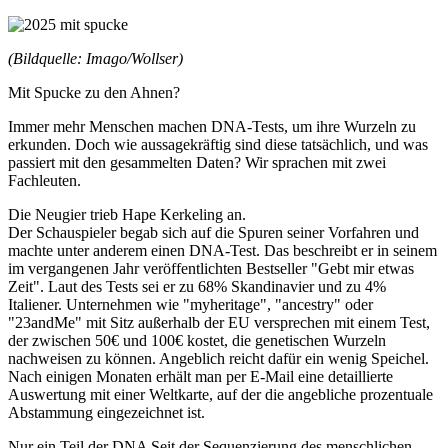
(Bildquelle: Imago/Wollser)
Mit Spucke zu den Ahnen?
Immer mehr Menschen machen DNA-Tests, um ihre Wurzeln zu
erkunden. Doch wie aussagekräftig sind diese tatsächlich, und was
passiert mit den gesammelten Daten? Wir sprachen mit zwei
Fachleuten.
Die Neugier trieb Hape Kerkeling an.
Der Schauspieler begab sich auf die Spuren seiner Vorfahren und
machte unter anderem einen DNA-Test. Das beschreibt er in seinem
im vergangenen Jahr veröffentlichten Bestseller "Gebt mir etwas
Zeit". Laut des Tests sei er zu 68% Skandinavier und zu 4%
Italiener. Unternehmen wie "myheritage", "ancestry" oder
"23andMe" mit Sitz außerhalb der EU versprechen mit einem Test,
der zwischen 50€ und 100€ kostet, die genetischen Wurzeln
nachweisen zu können. Angeblich reicht dafür ein wenig Speichel.
Nach einigen Monaten erhält man per E-Mail eine detaillierte
Auswertung mit einer Weltkarte, auf der die angebliche prozentuale
Abstammung eingezeichnet ist.
Nur ein Teil der DNA Seit der Sequenzierung des menschlichen