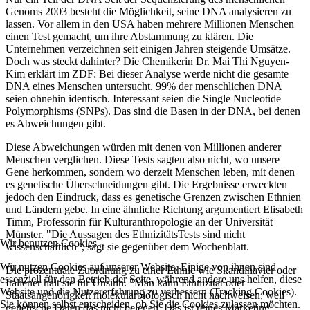
Genoms 2003 besteht die Möglichkeit, seine DNA analysieren zu
lassen. Vor allem in den USA haben mehrere Millionen Menschen
einen Test gemacht, um ihre Abstammung zu klären. Die
Unternehmen verzeichnen seit einigen Jahren steigende Umsätze.
Doch was steckt dahinter? Die Chemikerin Dr. Mai Thi Nguyen-
Kim erklärt im ZDF: Bei dieser Analyse werde nicht die gesamte
DNA eines Menschen untersucht. 99% der menschlichen DNA
seien ohnehin identisch. Interessant seien die Single Nucleotide
Polymorphisms (SNPs). Das sind die Basen in der DNA, bei denen
es Abweichungen gibt.
Diese Abweichungen würden mit denen von Millionen anderer
Menschen verglichen. Diese Tests sagten also nicht, wo unsere
Gene herkommen, sondern wo derzeit Menschen leben, mit denen
es genetische Überschneidungen gibt. Die Ergebnisse erweckten
jedoch den Eindruck, dass es genetische Grenzen zwischen Ethnien
und Ländern gebe. In eine ähnliche Richtung argumentiert Elisabeth
Timm, Professorin für Kulturanthropologie an der Universität
Münster. "Die Aussagen des EthnizitätsTests sind nicht
Wir benutzen Cookies
wissenschaftlich", sagt sie gegenüber dem Wochenblatt.
Wir nutzen Cookies auf unserer Website. Einige von ihnen sind
Die prozentuale Zuordnung zu einer Ethnie wie Skandinavier oder
essenziell für den Betrieb der Seite, während andere uns helfen, diese
Italiener hält sie für Unsinn. "Man kann Ethnizität oder
Website und die Nutzererfahrung zu verbessern (Tracking Cookies).
Staatsangehörigkeit molekularbiologisch nicht nachweisen, weil
Sie können selbst entscheiden, ob Sie die Cookies zulassen möchten.
genetische Daten das nicht belegen. Das ist reines Marketing",