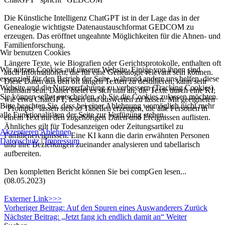
Die Künstliche Intelligenz ChatGPT ist in der Lage das in der
Genealogie wichtigste Datenaustauschformat GEDCOM zu
erzeugen. Das eröffnet ungeahnte Möglichkeiten für die Ahnen- und
Familienforschung.
Wir benutzen Cookies
Längere Texte, wie Biografien oder Gerichtsprotokolle, enthalten oft
Wir nutzen Cookies auf unserer Website. Einige von ihnen sind
auch Informationen, die für eine Genealogie relevant sein können.
essenziell für den Betrieb der Seite, während andere uns helfen, diese
Diese Daten aus den oft langen Texten zu destillieren, kann sehr
Website und die Nutzererfahrung zu verbessern (Tracking Cookies).
mühsam sein. Daher bietet es sich nun an, die Texte durch eine KI,
Sie können selbst entscheiden, ob Sie die Cookies zulassen möchten.
wie etwa ChatGPT, lesen und auswerten zu lassen. Mit geeigneten
Bitte beachten Sie, dass bei einer Ablehnung womöglich nicht mehr
“Prompts” lassen sich so Tabellen erzeugen, die alle Personen in
alle Funktionalitäten der Seite zur Verfügung stehen.
einem Text mit den zugehörigen Daten und Ereignissen auflisten.
Ähnliches gilt für Todesanzeigen oder Zeitungsartikel zu
Akzeptieren
Ablehnen
Familienereignissen. Eine KI kann die darin erwähnten Personen
Datenschutz
|
Impressum
und ihre Beziehungen zueinander analysieren und tabellarisch
aufbereiten.
Den kompletten Bericht können Sie bei compGen lesen...
(08.05.2023)
Externer Link>>>
Vorheriger Beitrag: Auf den Spuren eines Auswanderers
Zurück
Nächster Beitrag: „Jetzt fang ich endlich damit an“
Weiter