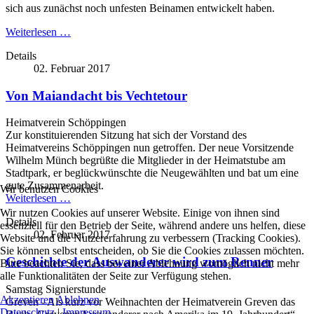
sich aus zunächst noch unfesten Beinamen entwickelt haben.
Weiterlesen …
Details
02. Februar 2017
Von Maiandacht bis Vechtetour
Heimatverein Schöppingen
Zur konstituierenden Sitzung hat sich der Vorstand des
Heimatvereins Schöppingen nun getroffen. Der neue Vorsitzende
Wilhelm Münch begrüßte die Mitglieder in der Heimatstube am
Stadtpark, er beglückwünschte die Neugewählten und bat um eine
gute Zusammenarbeit.
Wir benutzen Cookies
Weiterlesen …
Wir nutzen Cookies auf unserer Website. Einige von ihnen sind
Details
essenziell für den Betrieb der Seite, während andere uns helfen, diese
02. Februar 2017
Website und die Nutzererfahrung zu verbessern (Tracking Cookies).
Sie können selbst entscheiden, ob Sie die Cookies zulassen möchten.
Geschichte der Auswanderer wird zum Renner
Bitte beachten Sie, dass bei einer Ablehnung womöglich nicht mehr
alle Funktionalitäten der Seite zur Verfügung stehen.
Samstag Signierstunde
Akzeptieren
Ablehnen
Greven - Als kurz vor Weihnachten der Heimatverein Greven das
Datenschutz
|
Impressum