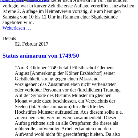
Buch „Grevener Auswanderer nach Amerika im 19. Jahrhundert“
vorlegte, war in kurzer Zeit die erste Auflage vergriffen. Inzwischen
ist eine 2. Auflage im Heimatverein vorrätig, die am heutigen
Samstag von 10 bis 12 Uhr im Rahmen einer Signierstunde
angeboten wird.
Weiterlesen …
Details
02. Februar 2017
Status animarum von 1749/50
"Am 3. Oktober 1749 befahl Fürstbischof Clemens
August [Anmerkung: der Kölner Erzbischof] seiner
Geistlichkeit, streng gegen einen Missstand
vorzugehen: das Zusammenleben nicht verheirateter
oder verlobter Personen vor der (kirchlichen) Trauung.
Auf der Synode des Bistums Münster im gleichen
Monat wurde dazu beschlossen, ein Verzeichnis der
Seelen (lat. Status animarum) für alle Orte des
Hochstiftes Münster aufzustellen. Aus diesem sollte u.a.
zu ersehen sein, wer mit wem zusammenlebt. Dieser
Auftrag richtete sich an alle Ortspfarrer, die dieses als
mühevolle, aufwendige Arbeit erkannten und den
Aufwand wohl nicht für gerechtfertigt hielten. Da also