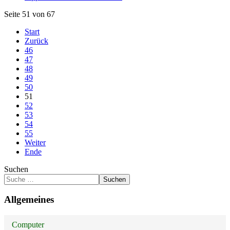
Seite 51 von 67
Start
Zurück
46
47
48
49
50
51
52
53
54
55
Weiter
Ende
Suchen
Suchen
Allgemeines
Computer