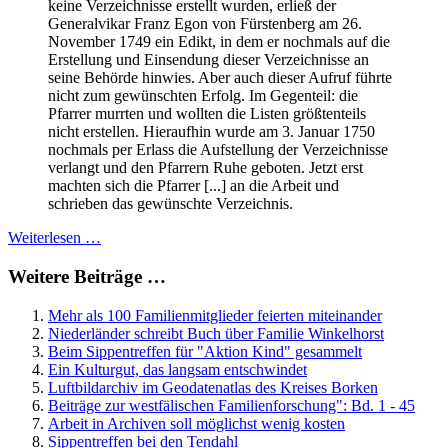
keine Verzeichnisse erstellt wurden, erließ der
Generalvikar Franz Egon von Fürstenberg am 26.
November 1749 ein Edikt, in dem er nochmals auf die
Erstellung und Einsendung dieser Verzeichnisse an
seine Behörde hinwies. Aber auch dieser Aufruf führte
nicht zum gewünschten Erfolg. Im Gegenteil: die
Pfarrer murrten und wollten die Listen größtenteils
nicht erstellen. Hieraufhin wurde am 3. Januar 1750
nochmals per Erlass die Aufstellung der Verzeichnisse
verlangt und den Pfarrern Ruhe geboten. Jetzt erst
machten sich die Pfarrer [...] an die Arbeit und
schrieben das gewünschte Verzeichnis.
Weiterlesen …
Weitere Beiträge …
Mehr als 100 Familienmitglieder feierten miteinander
Niederländer schreibt Buch über Familie Winkelhorst
Beim Sippentreffen für "Aktion Kind" gesammelt
Ein Kulturgut, das langsam entschwindet
Luftbildarchiv im Geodatenatlas des Kreises Borken
Beiträge zur westfälischen Familienforschung": Bd. 1 - 45
Arbeit in Archiven soll möglichst wenig kosten
Sippentreffen bei den Tendahl