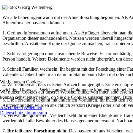
Wir alle haben irgendwann mit der Ahnenforschung begonnen. Als Anfä
Ahnenforscher passieren können.
1. Geringe Informationen aufnehmen. Als Anfänger übersieht man die r
Organisation dieser nachzudenken. Notizen werden überall hingeschri
beschriften. Anstatt eine Kopie der Quelle zu machen, transkribieren wi
2. Schlussfolgerungen ohne ausreichende Beweise. Es kommt häufig v
Person handelt. Weitere Dokumente werden nicht überprüft, um diese 
3. Schnell Familien wechseln. Ihr beginnt mit der Forschung einer F
vollenden. Daher findet man dann im Stammbaum Ehen mit oder auch o
Wir benutzen Cookies
4. Wir nehmen an, dass es keine Aufzeichnungen gibt. Eine erschöpfen
wichtige Hinweise. Welche anderen Dokumente könnten euch bei der
Wir nutzen Cookies auf unserer Website. Einige von ihnen sind essenzi
können selbst entscheiden, ob Sie die Cookies zulassen möchten. Bitte
5. Die Forschung beginnt mit entfernten Vorfahren. Ihr macht den F
Aufzeichnungen wurden absichtlich zerstört (Kriege) oder sind oft ve
Akzeptieren
Ablehnen
Datenschutz
|
Impressum
6. Verwandte ignorieren. Vielleicht seht ihr in einer Eheurkunde Tra
werden nicht alle Bewohner des Hauses genauer untersucht. Nachbar
7.
Ihr teilt eure Forschung nicht.
Das passiert oft aus Versehen, wei