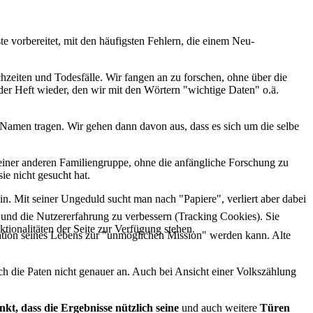
 vorbereitet, mit den häufigsten Fehlern, die einem Neu-
hzeiten und Todesfälle. Wir fangen an zu forschen, ohne über die
der Heft wieder, den wir mit den Wörtern "wichtige Daten" o.ä.
Namen tragen. Wir gehen dann davon aus, dass es sich um die selbe
 einer anderen Familiengruppe, ohne die anfängliche Forschung zu
e nicht gesucht hat.
in. Mit seiner Ungeduld sucht man nach "Papiere", verliert aber dabei
e und die Nutzererfahrung zu verbessern (Tracking Cookies). Sie
tionalitäten der Seite zur Verfügung stehen.
ation seines Lebens zur "unmöglichen Mission" werden kann. Alte
ch die Paten nicht genauer an. Auch bei Ansicht einer Volkszählung
kt, dass die Ergebnisse nützlich seine
und auch weitere
Türen