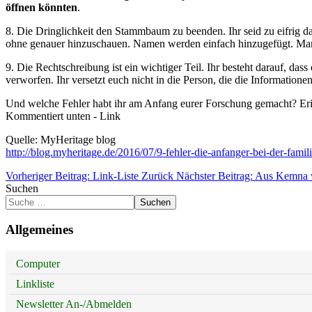
öffnen könnten
.
8. Die Dringlichkeit den Stammbaum zu beenden. Ihr seid zu eifrig d
ohne genauer hinzuschauen. Namen werden einfach hinzugefügt. Man i
9. Die Rechtschreibung ist ein wichtiger Teil. Ihr besteht darauf, d
verworfen. Ihr versetzt euch nicht in die Person, die die Informationen
Und welche Fehler habt ihr am Anfang eurer Forschung gemacht? Eri
Kommentiert unten - Link
Quelle: MyHeritage blog
http://blog.myheritage.de/2016/07/9-fehler-die-anfanger-bei-der-fam
Vorheriger Beitrag: Link-Liste
Zurück
Nächster Beitrag: Aus Kemn
Suchen
Suchen
Allgemeines
Computer
Linkliste
Newsletter An-/Abmelden