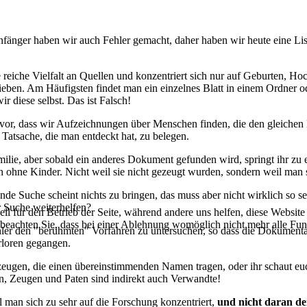
nger haben wir auch Fehler gemacht, daher haben wir heute eine Liste
eiche Vielfalt an Quellen und konzentriert sich nur auf Geburten, Hoc
eben. Am Häufigsten findet man ein einzelnes Blatt in einem Ordner o
r diese selbst. Das ist Falsch!
or, dass wir Aufzeichnungen über Menschen finden, die den gleichen 
Tatsache, die man entdeckt hat, zu belegen.
amilie, aber sobald ein anderes Dokument gefunden wird, springt ihr zu
hne Kinder. Nicht weil sie nicht gezeugt wurden, sondern weil man si
de Suche scheint nichts zu bringen, das muss aber nicht wirklich so se
 Suche weiterhelfen?
ell für den Betrieb der Seite, während andere uns helfen, diese Websit
 beachten Sie, dass bei einer Ablehnung womöglich nicht mehr alle Funk
ehler den "berühmten" Vorfahren zu untersuchen, so dass die Dokument
rloren gegangen.
uzeugen, die einen übereinstimmenden Namen tragen, oder ihr schaut eu
n, Zeugen und Paten sind indirekt auch Verwandte!
l man sich zu sehr auf die Forschung konzentriert,
und nicht daran den