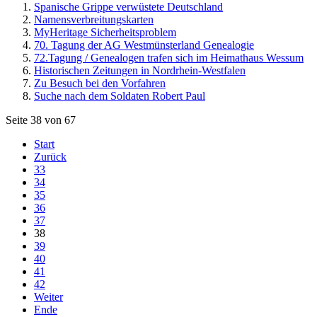
Spanische Grippe verwüstete Deutschland
Namensverbreitungskarten
MyHeritage Sicherheitsproblem
70. Tagung der AG Westmünsterland Genealogie
72.Tagung / Genealogen trafen sich im Heimathaus Wessum
Historischen Zeitungen in Nordrhein-Westfalen
Zu Besuch bei den Vorfahren
Suche nach dem Soldaten Robert Paul
Seite 38 von 67
Start
Zurück
33
34
35
36
37
38
39
40
41
42
Weiter
Ende