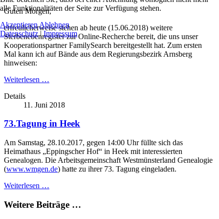
alle Funktionalitäten der Seite zur Verfügung stehen.
Guten Morgen,
Akzeptieren
Ablehnen
erfreulicherweise stehen ab heute (15.06.2018) weitere
Datenschutz
|
Impressum
Sterbenebenregister zur Online-Recherche bereit, die uns unser
Kooperationspartner FamilySearch bereitgestellt hat. Zum ersten
Mal kann ich auf Bände aus dem Regierungsbezirk Arnsberg
hinweisen:
Weiterlesen …
Details
11. Juni 2018
73.Tagung in Heek
Am Samstag, 28.10.2017, gegen 14:00 Uhr füllte sich das
Heimathaus „Eppingscher Hof“ in Heek mit interessierten
Genealogen. Die Arbeitsgemeinschaft Westmünsterland Genealogie
(
www.wmgen.de
) hatte zu ihrer 73. Tagung eingeladen.
Weiterlesen …
Weitere Beiträge …