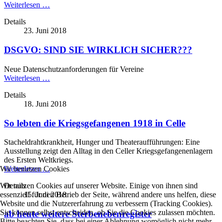
Weiterlesen …
Details
23. Juni 2018
DSGVO: SIND SIE WIRKLICH SICHER???
Neue Datenschutzanforderungen für Vereine
Weiterlesen …
Details
18. Juni 2018
So lebten die Kriegsgefangenen 1918 in Celle
Stacheldrahtkrankheit, Hunger und Theateraufführungen: Eine
Ausstellung zeigt den Alltag in den Celler Kriegsgefangenenlagern
des Ersten Weltkriegs.
Wir benutzen Cookies
Weiterlesen …
Wir nutzen Cookies auf unserer Website. Einige von ihnen sind
Details
essenziell für den Betrieb der Seite, während andere uns helfen, diese
15. Juni 2018
Website und die Nutzererfahrung zu verbessern (Tracking Cookies).
Sie können selbst entscheiden, ob Sie die Cookies zulassen möchten.
ab heute weitere Sterbenebenregister
Bitte beachten Sie, dass bei einer Ablehnung womöglich nicht mehr