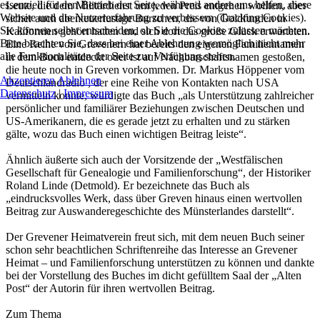
essenziell für den Betrieb der Seite, während andere uns helfen, diese
Leute, die dem Militärdienst um jeden Preis entgehen wollten, aber
Website und die Nutzererfahrung zu verbessern (Tracking Cookies).
sicher auch abenteuerlustige Burschen, die von Goldfunden in
Sie können selbst entscheiden, ob Sie die Cookies zulassen möchten.
Kalifornien gehört hatten und sich dort das große Glück erwarteten.
Bitte beachten Sie, dass bei einer Ablehnung womöglich nicht mehr
Eine Reihe von Grevenern hat bereits den eigenen Familiennamen
alle Funktionalitäten der Seite zur Verfügung stehen.
in dem Buch entdeckt oder ist auf Nachbarschaftsnamen gestoßen,
die heute noch in Greven vorkommen. Dr. Markus Höppener vom
Akzeptieren
Ablehnen
Deutschlandradio , der eine Reihe von Kontakten nach USA
Datenschutz
|
Impressum
vermitteln konnte, würdigte das Buch „als Unterstützung zahlreicher
persönlicher und familiärer Beziehungen zwischen Deutschen und
US-Amerikanern, die es gerade jetzt zu erhalten und zu stärken
gälte, wozu das Buch einen wichtigen Beitrag leiste“.
Ähnlich äußerte sich auch der Vorsitzende der „Westfälischen
Gesellschaft für Genealogie und Familienforschung“, der Historiker
Roland Linde (Detmold). Er bezeichnete das Buch als
„eindrucksvolles Werk, dass über Greven hinaus einen wertvollen
Beitrag zur Auswanderegeschichte des Münsterlandes darstellt“.
Der Grevener Heimatverein freut sich, mit dem neuen Buch seiner
schon sehr beachtlichen Schriftenreihe das Interesse an Grevener
Heimat – und Familienforschung unterstützen zu können und dankte
bei der Vorstellung des Buches im dicht gefülltem Saal der „Alten
Post“ der Autorin für ihren wertvollen Beitrag.
Zum Thema