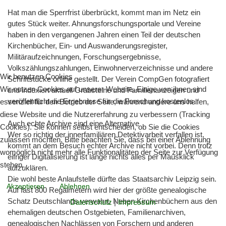
Hat man die Sperrfrist überbrückt, kommt man im Netz ein
gutes Stück weiter. Ahnungsforschungsportale und Vereine
haben in den vergangenen Jahren einen Teil der deutschen
Kirchenbücher, Ein- und Auswanderungsregister,
Militäraufzeichnungen, Forschungsergebnisse,
Volkszählungszahlungen, Einwohnerverzeichnisse und andere
Wir benutzen Cookies
Schriftstücke online gestellt. Der Verein CompGen fotografiert
Wir nutzen Cookies auf unserer Website. Einige von ihnen sind
und indexiert aktuell Grabsteine und Familienanzeigen und
veröffentlicht die Ergebnisse für die Forschung kostenlos.
essenziell für den Betrieb der Seite, während andere uns helfen,
diese Website und die Nutzererfahrung zu verbessern (Tracking
Auch echte Archive sind eine Alternative
Cookies). Sie können selbst entscheiden, ob Sie die Cookies
Wer so richtig der innerfamiliären Detektivarbeit verfallen ist,
zulassen möchten. Bitte beachten Sie, dass bei einer Ablehnung
kommt an dem Besuch echter Archive nicht vorbei. Denn trotz
womöglich nicht mehr alle Funktionalitäten der Seite zur Verfügung
eifriger Digitalisierung ist lange nichts alles per Mausklick
stehen.
aufzuklären.
Die wohl beste Anlaufstelle dürfte das Staatsarchiv Leipzig sein.
Akzeptieren
Ablehnen
Auf fast 800 Regalmetern wird hier der größte genealogische
Schatz Deutschlands verwahrt. Neben Kirchenbüchern aus den
Datenschutz
|
Impressum
ehemaligen deutschen Ostgebieten, Familienarchiven,
genealogischen Nachlässen von Forschern und anderen