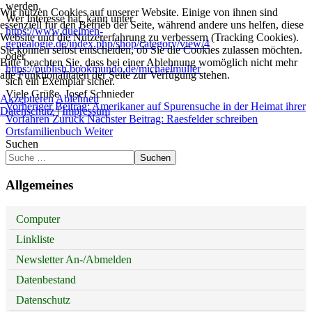
werden.
Wir nutzen Cookies auf unserer Website. Einige von ihnen sind
Wer Interesse hat, kann unter
essenziell für den Betrieb der Seite, während andere uns helfen, diese
https://www.duelmen-
Website und die Nutzererfahrung zu verbessern (Tracking Cookies).
genealogie.de/index.php/shop/category/view/4
Sie können selbst entscheiden, ob Sie die Cookies zulassen möchten.
oder
Bitte beachten Sie, dass bei einer Ablehnung womöglich nicht mehr
https://publish.bookmundo.de/michaelmuller
alle Funktionalitäten der Seite zur Verfügung stehen.
sich ein Exemplar sicher.
Viele Grüße Josef Schnieder
Akzeptieren
Ablehnen
Vorheriger Beitrag: Amerikaner auf Spurensuche in der Heimat ihrer
Datenschutz
|
Impressum
Vorfahren
Zurück
Nächster Beitrag: Raesfelder schreiben
Ortsfamilienbuch
Weiter
Suchen
Suchen
Allgemeines
Computer
Linkliste
Newsletter An-/Abmelden
Datenbestand
Datenschutz