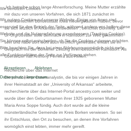
„Ich betreibe schon lange Ahnenforschung. Meine Mutter erzählte
Wir benutzen Cookies
mir dazu von unseren Vorfahren, die sich 1871 zunächst im
Wir nutzen Cookies auf unserer Website. Einige von ihnen sind
amerikanischen Bundesstaat Iowa niedergelassen haben, bevor
essenziell für den Betrieb der Seite, während andere uns helfen, diese
sie sich letztlich in Arkansas ansiedelten“, berichtet Donnelly. Der
Website und die Nutzererfahrung zu verbessern (Tracking Cookies).
Ur-Urgroßvater solle demnach in Ramsdorf zur Welt gekommen
Sie können selbst entscheiden, ob Sie die Cookies zulassen möchten.
sein und habe dort wohl auch kirchlich geheiratet, erklärt sie im
Bitte beachten Sie, dass bei einer Ablehnung womöglich nicht mehr
Gespräch mit der Borkener Zeitung ihren Besuch in Ramsdorf. Als
alle Funktionalitäten der Seite zur Verfügung stehen.
Übersetzer half Anthony Ferreira aus Reken.
Akzeptieren
Ablehnen
Recherche über das Internet
Datenschutz
|
Impressum
Die pensionierte Datenanalystin, die bis vor einigen Jahren in
ihrer Heimatstadt an der „University of Arkansas“ arbeitete,
recherchierte über das Internet-Portal ancestry.com weiter und
wurde über den Geburtsnamen ihrer 1925 geborenen Mutter
Maria Anna Soppe fündig. Auch dort wurde auf die kleine
münsterländische Gemeinde im Kreis Borken verwiesen. So sei
ihr Entschluss, den Ort zu besuchen, an denen ihre Vorfahren
womöglich einst lebten, immer mehr gereift.