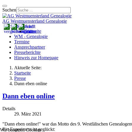
Suchen
AG Westmuensterland Genealogie
Startseite
WM - Genealogie
Termine
Ansprechpartner
Presseberichte
Hinweis zur Homepage
Aktuelle Seite:
Startseite
Presse
Dann eben online
Dann eben online
Details
29. März 2021
"Dann eben online!" war das Motto des 9. Westfälischen Genealogenta
Ein Experiment ist geglückt:
Wir benutzen Cookies