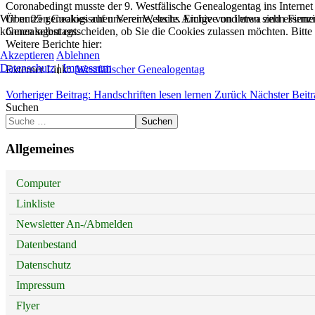
Coronabedingt musste der 9. Westfälische Genealogentag ins Intern
Wir nutzen Cookies auf unserer Website. Einige von ihnen sind essenzi
Über 25 genealogischen Vereine, sechs Archive und etwa zehn Firmen p
können selbst entscheiden, ob Sie die Cookies zulassen möchten. Bitte
Genealogentags.
Weitere Berichte hier:
Akzeptieren
Ablehnen
Datenschutz
|
Impressum
Externer Link:
Westfälischer Genealogentag
Vorheriger Beitrag: Handschriften lesen lernen
Zurück
Nächster Bei
Suchen
Suchen
Allgemeines
Computer
Linkliste
Newsletter An-/Abmelden
Datenbestand
Datenschutz
Impressum
Flyer