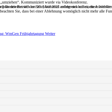
et „umziehen“. Kommuniziert wurde via Videokonferenz.
ell für den Betrieb der Seite, während andere uns helfen, diese Websit
räsentierten sich am 20. März 2021 erfolgreich mit einem Ausstellerst
 beachten Sie, dass bei einer Ablehnung womöglich nicht mehr alle Funk
trag: WmGen Frühjahrtagung
Weiter