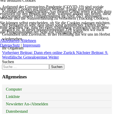
Wir benutzen Cookies
Aufgrund der Coronavirus-Pandemie (COVID-19) sind soziale
Wir nutzen Cookies auf unserer Website. Einige von ihnen sind
Kontakte sehr eingeschränkt. Aus diesem Grund sehen wir uns dazu
essenziell für den Betrieb der Seite, während andere uns helfen, diese
gezwungen, unsere Frühjahrstagung im April 2021 abzusagen.
Website und die Nutzererfahrung zu verbessern (Tracking Cookies).
Sie können selbst entscheiden, ob Sie die Cookies zulassen möchten.
Wir bedauern es sehr, dass unser sonst gemütliches Treffen nicht
Bitte beachten Sie, dass bei einer Ablehnung womöglich nicht mehr
möglich ist. In dieser herausfordernden Zeit wünschen wir euch
alle Funktionalitäten der Seite zur Verfügung stehen.
Gesundheit und Zuversicht. In der Hoffnung das wir uns im Herbst
wiedersehen.
Akzeptieren
Ablehnen
Datenschutz
|
Impressum
Ihr Orgateam
Vorheriger Beitrag: Dann eben online
Zurück
Nächster Beitrag: 9.
Westfälische Genealogentag
Weiter
Suchen
Suchen
Allgemeines
Computer
Linkliste
Newsletter An-/Abmelden
Datenbestand