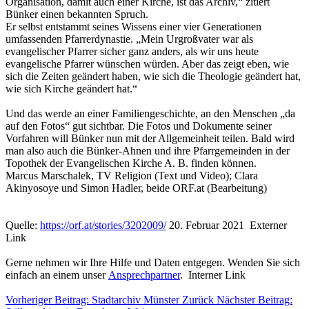
Organisation, damit auch einer Kirche, ist das Archiv,“ zitiert
Bünker einen bekannten Spruch.
Er selbst entstammt seines Wissens einer vier Generationen
umfassenden Pfarrerdynastie. „Mein Urgroßvater war als
evangelischer Pfarrer sicher ganz anders, als wir uns heute
evangelische Pfarrer wünschen würden. Aber das zeigt eben, wie
sich die Zeiten geändert haben, wie sich die Theologie geändert hat,
wie sich Kirche geändert hat.“
Und das werde an einer Familiengeschichte, an den Menschen „da
auf den Fotos“ gut sichtbar. Die Fotos und Dokumente seiner
Vorfahren will Bünker nun mit der Allgemeinheit teilen. Bald wird
man also auch die Bünker-Ahnen und ihre Pfarrgemeinden in der
Topothek der Evangelischen Kirche A. B. finden können.
Marcus Marschalek, TV Religion (Text und Video); Clara
Akinyosoye und Simon Hadler, beide ORF.at (Bearbeitung)
Quelle:
https://orf.at/stories/3202009/
20. Februar 2021 Externer
Link
Gerne nehmen wir Ihre Hilfe und Daten entgegen. Wenden Sie sich
einfach an einem unser
Ansprechpartner
. Interner Link
Vorheriger Beitrag: Stadtarchiv Münster
Zurück
Nächster Beitrag: