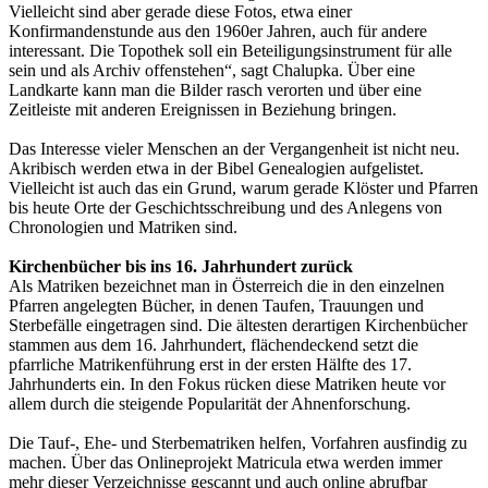
Vielleicht sind aber gerade diese Fotos, etwa einer
Konfirmandenstunde aus den 1960er Jahren, auch für andere
interessant. Die Topothek soll ein Beteiligungsinstrument für alle
sein und als Archiv offenstehen“, sagt Chalupka. Über eine
Landkarte kann man die Bilder rasch verorten und über eine
Zeitleiste mit anderen Ereignissen in Beziehung bringen.
Das Interesse vieler Menschen an der Vergangenheit ist nicht neu.
Akribisch werden etwa in der Bibel Genealogien aufgelistet.
Vielleicht ist auch das ein Grund, warum gerade Klöster und Pfarren
bis heute Orte der Geschichtsschreibung und des Anlegens von
Chronologien und Matriken sind.
Kirchenbücher bis ins 16. Jahrhundert zurück
Als Matriken bezeichnet man in Österreich die in den einzelnen
Pfarren angelegten Bücher, in denen Taufen, Trauungen und
Sterbefälle eingetragen sind. Die ältesten derartigen Kirchenbücher
stammen aus dem 16. Jahrhundert, flächendeckend setzt die
pfarrliche Matrikenführung erst in der ersten Hälfte des 17.
Jahrhunderts ein. In den Fokus rücken diese Matriken heute vor
allem durch die steigende Popularität der Ahnenforschung.
Die Tauf-, Ehe- und Sterbematriken helfen, Vorfahren ausfindig zu
machen. Über das Onlineprojekt Matricula etwa werden immer
mehr dieser Verzeichnisse gescannt und auch online abrufbar