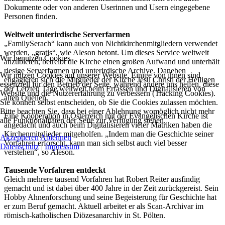
Dokumente oder von anderen Userinnen und Usern eingegebene
Personen finden.
Weltweit unterirdische Serverfarmen
„FamilySerach“ kann auch von Nichtkirchenmitgliedern verwendet
werden, „gratis“, wie Aleson betont. Um dieses Service weltweit
Wir benutzen Cookies
anzubieten, betreibt die Kirche einen großen Aufwand und unterhält
riesige Serverfarmen und unterirdische Archive. Daneben
Wir nutzen Cookies auf unserer Website. Einige von ihnen sind
engagieren sich die Mitglieder der Kirche Jesu Christi der Heiligen
essenziell für den Betrieb der Seite, während andere uns helfen, diese
der Letzten Tage weltweit beim Erfassen und Digitalisieren von
Website und die Nutzererfahrung zu verbessern (Tracking Cookies).
alten Quellen.
Sie können selbst entscheiden, ob Sie die Cookies zulassen möchten.
Bitte beachten Sie, dass bei einer Ablehnung womöglich nicht mehr
Eine Kooperation in Österreich mit der Evangelischen Kirche ist
alle Funktionalitäten der Seite zur Verfügung stehen.
angedacht und auch beim Digitalisieren vieler Matriken haben die
Kirchenmitglieder mitgeholfen. „Indem man die Geschichte seiner
Akzeptieren
Ablehnen
Vorfahren erforscht, kann man sich selbst auch viel besser
Datenschutz
|
Impressum
verstehen“, so Aleson.
Tausende Vorfahren entdeckt
Gleich mehrere tausend Vorfahren hat Robert Reiter ausfindig
gemacht und ist dabei über 400 Jahre in der Zeit zurückgereist. Sein
Hobby Ahnenforschung und seine Begeisterung für Geschichte hat
er zum Beruf gemacht. Aktuell arbeitet er als Scan-Archivar im
römisch-katholischen Diözesanarchiv in St. Pölten.