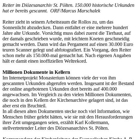
Reiter im Diözesanarchiv St. Pölten. 150.000 historische Urkunden
hat er bereits gescannt. ORF/Marcus Marschalek
Reiter zieht in seinem Arbeitsraum die Rollos zu, um das
Sonnenlicht abzudecken. Dann entfaltet er eine mehrere hundert
Jahre alte Urkunde. Vorsichtig muss dabei zuerst die Tierhaut, auf
der damals geschrieben wurde, mit leichtem Kneten geschmeidig
gemacht werden. Dann wird das Pergament auf einen 30.000 Euro
teuren Scanner gelegt und abfotografiert. Ein Vorgang, den Reiter
schon mehr als 150.000-mal gemacht hat. Nach eigenen Angaben
hält er damit einen inoffiziellen Weltrekord.
Millionen Dokumente in Kellern
Im Internetprojekt Monasterium können viele der von ihm
gescannten Urkunden abgerufen werden. Insgesamt ist der Bestand
der online angebotenen Urkunden dort bereits auf 400.000
angewachsen. Im Vergleich zu den vielen Millionen Dokumenten,
die noch in den Kellern der Kirchenarchive gelagert sind, ist das
aber erst ein Bruchteil.
In all diesen alten Dokumenten stecke noch viel Information, wie
Menschen früher gelebt hätten, wie sie mit den Herausforderungen
ihrer Zeit umgegangen seien, erzählt Karl Kollermann,
stellvertretender Leiter des Diözesanarchivs St. Pölten.