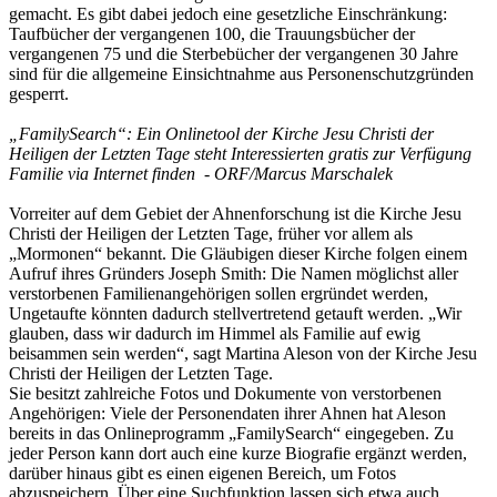
gemacht. Es gibt dabei jedoch eine gesetzliche Einschränkung:
Taufbücher der vergangenen 100, die Trauungsbücher der
vergangenen 75 und die Sterbebücher der vergangenen 30 Jahre
sind für die allgemeine Einsichtnahme aus Personenschutzgründen
gesperrt.
„FamilySearch“: Ein Onlinetool der Kirche Jesu Christi der
Heiligen der Letzten Tage steht Interessierten gratis zur Verfügung
Familie via Internet finden - ORF/Marcus Marschalek
Vorreiter auf dem Gebiet der Ahnenforschung ist die Kirche Jesu
Christi der Heiligen der Letzten Tage, früher vor allem als
„Mormonen“ bekannt. Die Gläubigen dieser Kirche folgen einem
Aufruf ihres Gründers Joseph Smith: Die Namen möglichst aller
verstorbenen Familienangehörigen sollen ergründet werden,
Ungetaufte könnten dadurch stellvertretend getauft werden. „Wir
glauben, dass wir dadurch im Himmel als Familie auf ewig
beisammen sein werden“, sagt Martina Aleson von der Kirche Jesu
Christi der Heiligen der Letzten Tage.
Sie besitzt zahlreiche Fotos und Dokumente von verstorbenen
Angehörigen: Viele der Personendaten ihrer Ahnen hat Aleson
bereits in das Onlineprogramm „FamilySearch“ eingegeben. Zu
jeder Person kann dort auch eine kurze Biografie ergänzt werden,
darüber hinaus gibt es einen eigenen Bereich, um Fotos
abzuspeichern. Über eine Suchfunktion lassen sich etwa auch