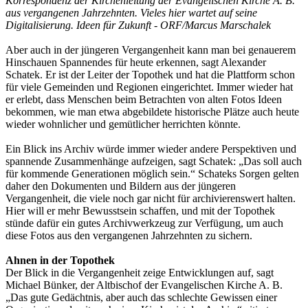
Korrespondenz der Kirchenleitung der Evangelischen Kirche A. B.
aus vergangenen Jahrzehnten. Vieles hier wartet auf seine
Digitalisierung. Ideen für Zukunft - ORF/Marcus Marschalek
Aber auch in der jüngeren Vergangenheit kann man bei genauerem
Hinschauen Spannendes für heute erkennen, sagt Alexander
Schatek. Er ist der Leiter der Topothek und hat die Plattform schon
für viele Gemeinden und Regionen eingerichtet. Immer wieder hat
er erlebt, dass Menschen beim Betrachten von alten Fotos Ideen
bekommen, wie man etwa abgebildete historische Plätze auch heute
wieder wohnlicher und gemütlicher herrichten könnte.
Ein Blick ins Archiv würde immer wieder andere Perspektiven und
spannende Zusammenhänge aufzeigen, sagt Schatek: „Das soll auch
für kommende Generationen möglich sein.“ Schateks Sorgen gelten
daher den Dokumenten und Bildern aus der jüngeren
Vergangenheit, die viele noch gar nicht für archivierenswert halten.
Hier will er mehr Bewusstsein schaffen, und mit der Topothek
stünde dafür ein gutes Archivwerkzeug zur Verfügung, um auch
diese Fotos aus den vergangenen Jahrzehnten zu sichern.
Ahnen in der Topothek
Der Blick in die Vergangenheit zeige Entwicklungen auf, sagt
Michael Bünker, der Altbischof der Evangelischen Kirche A. B.
„Das gute Gedächtnis, aber auch das schlechte Gewissen einer