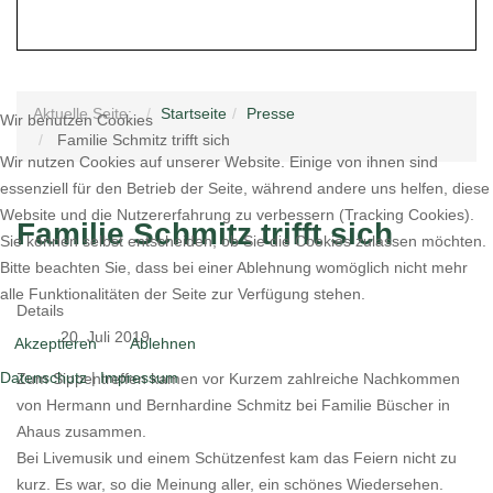
Aktuelle Seite:
Startseite
Presse
Wir benutzen Cookies
Familie Schmitz trifft sich
Wir nutzen Cookies auf unserer Website. Einige von ihnen sind
essenziell für den Betrieb der Seite, während andere uns helfen, diese
Website und die Nutzererfahrung zu verbessern (Tracking Cookies).
Familie Schmitz trifft sich
Sie können selbst entscheiden, ob Sie die Cookies zulassen möchten.
Bitte beachten Sie, dass bei einer Ablehnung womöglich nicht mehr
alle Funktionalitäten der Seite zur Verfügung stehen.
Details
20. Juli 2019
Akzeptieren
Ablehnen
Datenschutz
|
Impressum
Zum Sippentreffen kamen vor Kurzem zahlreiche Nachkommen
von Hermann und Bernhardine Schmitz bei Familie Büscher in
Ahaus zusammen.
Bei Livemusik und einem Schützenfest kam das Feiern nicht zu
kurz. Es war, so die Meinung aller, ein schönes Wiedersehen.