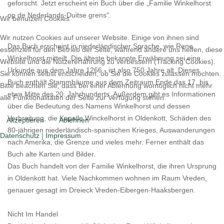
geforscht. Jetzt erscheint ein Buch über die „Familie Winkelhorst
op de Nederlands-Duitse grens".
Wir benutzen Cookies
Wir nutzen Cookies auf unserer Website. Einige von ihnen sind
Das Buch erscheint in niederländischer Sprache, wie Rene
essenziell für den Betrieb der Seite, während andere uns helfen, diese
Winkelhorst mitteilt. Die älteste bekannte Erwähnung sei eine
Website und die Nutzererfahrung zu verbessern (Tracking Cookies).
Urkunde aus dem Jahre 1266 - ist also 750 Jahre alt. Dieses
Sie können selbst entscheiden, ob Sie die Cookies zulassen möchten.
Buch enthält Stammbäume aus dem Zeitraum Ende das 17. bis
Bitte beachten Sie, dass bei einer Ablehnung womöglich nicht mehr
etwa Mitte des 20. Jahrhunderts. Außerdem gibt es Informationen
alle Funktionalitäten der Seite zur Verfügung stehen.
über die Bedeutung des Namens Winkelhorst und dessen
Verbreitung, die Kapelle Winckelhorst in Oldenkott, Schäden des
Akzeptieren
Ablehnen
80-jährigen niederländisch-spanischen Krieges, Auswanderungen
Datenschutz
|
Impressum
nach Amerika, die Grenze und vieles mehr. Ferner enthält das
Buch alte Karten und Bilder.
Das Buch handelt von der Familie Winkelhorst, die ihren Ursprung
in Oldenkott hat. Viele Nachkommen wohnen im Raum Vreden,
genauer gesagt im Dreieck Vreden-Eibergen-Haaksbergen.
Nicht Im Handel