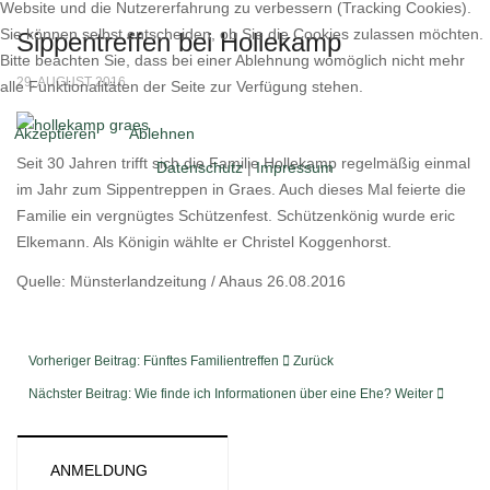
Website und die Nutzererfahrung zu verbessern (Tracking Cookies).
Sie können selbst entscheiden, ob Sie die Cookies zulassen möchten.
Sippentreffen bei Hollekamp
Bitte beachten Sie, dass bei einer Ablehnung womöglich nicht mehr
29. AUGUST 2016
alle Funktionalitäten der Seite zur Verfügung stehen.
Akzeptieren
Ablehnen
Seit 30 Jahren trifft sich die Familie Hollekamp regelmäßig einmal
Datenschutz
|
Impressum
im Jahr zum Sippentreppen in Graes. Auch dieses Mal feierte die
Familie ein vergnügtes Schützenfest. Schützenkönig wurde eric
Elkemann. Als Königin wählte er Christel Koggenhorst.
Quelle: Münsterlandzeitung / Ahaus 26.08.2016
Vorheriger Beitrag: Fünftes Familientreffen
Zurück
Nächster Beitrag: Wie finde ich Informationen über eine Ehe?
Weiter
ANMELDUNG