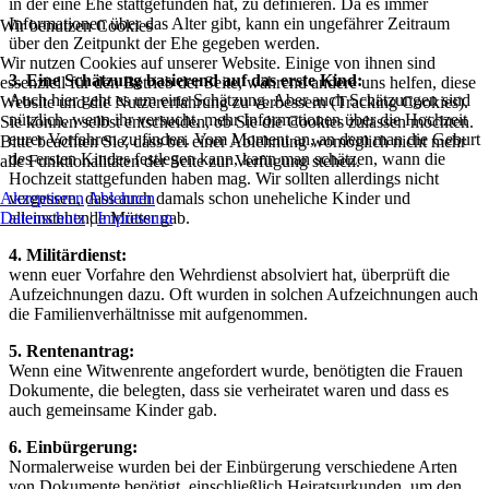
in der eine Ehe stattgefunden hat, zu definieren. Da es immer
Informationen über das Alter gibt, kann ein ungefährer Zeitraum
Wir benutzen Cookies
über den Zeitpunkt der Ehe gegeben werden.
Wir nutzen Cookies auf unserer Website. Einige von ihnen sind
3. Eine Schätzung basierend auf das erste Kind:
essenziell für den Betrieb der Seite, während andere uns helfen, diese
Auch hier geht es um eine Schätzung. Aber auch Schätzungen sind
Website und die Nutzererfahrung zu verbessern (Tracking Cookies).
nützlich, wenn ihr versucht, mehr Informationen über die Hochzeit
Sie können selbst entscheiden, ob Sie die Cookies zulassen möchten.
eurer Vorfahren zu finden. Vom Moment an, an dem man die Geburt
Bitte beachten Sie, dass bei einer Ablehnung womöglich nicht mehr
des ersten Kindes festlegen kann, kann man schätzen, wann die
alle Funktionalitäten der Seite zur Verfügung stehen.
Hochzeit stattgefunden haben mag. Wir sollten allerdings nicht
vergessen, dass auch damals schon uneheliche Kinder und
Akzeptieren
Ablehnen
alleinstehende Mütter gab.
Datenschutz
|
Impressum
4. Militärdienst:
wenn euer Vorfahre den Wehrdienst absolviert hat, überprüft die
Aufzeichnungen dazu. Oft wurden in solchen Aufzeichnungen auch
die Familienverhältnisse mit aufgenommen.
5. Rentenantrag:
Wenn eine Witwenrente angefordert wurde, benötigten die Frauen
Dokumente, die belegten, dass sie verheiratet waren und dass es
auch gemeinsame Kinder gab.
6. Einbürgerung:
Normalerweise wurden bei der Einbürgerung verschiedene Arten
von Dokumente benötigt, einschließlich Heiratsurkunden, um den