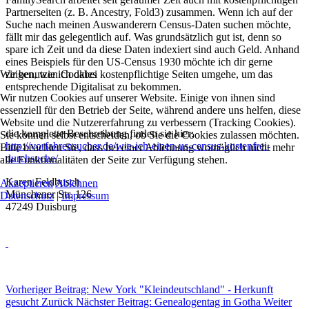
Partnerseiten (z. B. Ancestry, Fold3) zusammen. Wenn ich auf der
Suche nach meinen Auswanderern Census-Daten suchen möchte,
fällt mir das gelegentlich auf. Was grundsätzlich gut ist, denn so
spare ich Zeit und da diese Daten indexiert sind auch Geld. Anhand
eines Beispiels für den US-Census 1930 möchte ich dir gerne
zeigen, wie ich dabei kostenpflichtige Seiten umgehe, um das
Wir benutzen Cookies
entsprechende Digitalisat zu bekommen.
Wir nutzen Cookies auf unserer Website. Einige von ihnen sind
essenziell für den Betrieb der Seite, während andere uns helfen, diese
Website und die Nutzererfahrung zu verbessern (Tracking Cookies).
die komplette Beschreibung finden sie hier:
Sie können selbst entscheiden, ob Sie die Cookies zulassen möchten.
http://vorfahrensucher.de/wie-ich-einen-us-census-kostenfrei-
Bitte beachten Sie, dass bei einer Ablehnung womöglich nicht mehr
durchsuche/
alle Funktionalitäten der Seite zur Verfügung stehen.
Karen Feldbusch
Akzeptieren
Ablehnen
Münchener Str. 126
Datenschutz
|
Impressum
47249 Duisburg
Vorheriger Beitrag: New York "Kleindeutschland" - Herkunft
gesucht
Zurück
Nächster Beitrag: Genealogentag in Gotha
Weiter